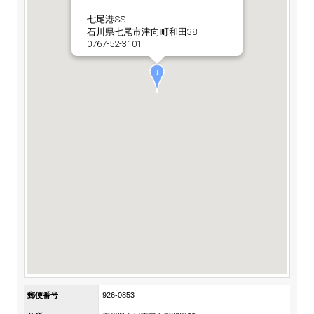
ステークホルダーの皆様へ
マテリアリティ・SDGs
新卒採用サイト（全国勤務コース）
七尾港SS
組織図
石川県七尾市津向町和田38
SOC Vision2035
ステークホルダーの皆様へ
0767-52-3101
インターンシップ（全国勤務コース）
沿革
ディスクロージャー・ポリシー
個人情報保護方針
サイト利用にあたって
価値創造プロセス
ソーシャルメディアの利用について
高校生採用サイト（地域限定勤務コース）
コーポレートガバナンス
財務・業績推移
SOC Vision2035
キャリア採用サイト
コンプライアンス
お問い合わせ
IR資料室
中期経営計画
アルムナイ採用サイト
リスクマネジメント
株式・格付情報
サステナビリティの推進
役員情報
電子公告
SOCN2050
Copyright(C) SUMITOMO OSAKA CEMENT
国内外事業拠点
Co.,Ltd. All rights reserved.
免責・注意事項
Enviroment（環境）
グループ会社一覧
お問い合わせ
Social（社会）
購買情報
郵便番号
926-0853
Governance（ガバナンス）