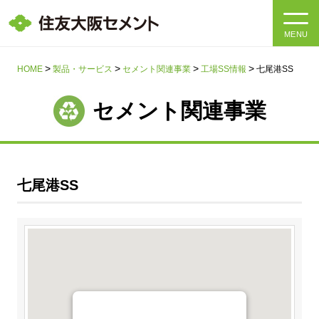
MENU
HOME
HOME
製品・サービス
セメント関連事業
工場SS情報
七尾港SS
会社情報
セメント関連事業
製品・サービス
会社情報トップ
社長メッセージ
IR情報
七尾港SS
企業理念・環境理念・行動指針
サステナビリティ
IR情報トップ
マテリアリティ・SDGs
IRニュース
採用情報
サステナビリティトップ
会社概要
統合報告書
企業理念・環境理念・行動指針
採用情報トップ
事業紹介・研究開発