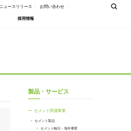
ニュースリリース
お問い合わせ
採用情報
環境）
リア採用サイト
国内外事業拠点
免責・注意事項
ムナイ採用サイト
グループ会社一覧
お問い合わせ
（ガバナンス）
購買情報
製品・サービス
ライト
セメント関連事業
セメント製品
セメント輸出・海外事業