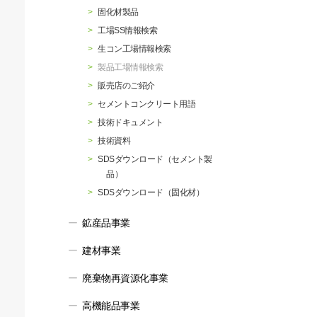
行動指針
マテリアリティ・SDGs
固化材製品
工場SS情報検索
生コン工場情報検索
製品工場情報検索
販売店のご紹介
セメントコンクリート用語
技術ドキュメント
技術資料
SDSダウンロード（セメント製
品）
SDSダウンロード（固化材）
鉱産品事業
建材事業
廃棄物再資源化事業
高機能品事業