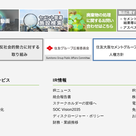
ービス
IR情報
IRニュース
I
統合報告書
株
ステークホルダーの皆様へ
電
源化
SOC Vision2035
免
ディスクロージャー・ポリシー
お
財務・業績推移