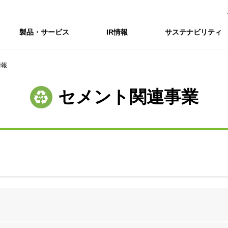
製品・サービス
IR情報
サステナビリティ
情報
会社情報トップ
IR情報トップ
サステナビリティトップ
採用情報
セメント関連事業
会社概要
IRニュース
企業理念・環境理念・行動指針
新卒採用サイト（全国勤務コース）
コーポレートガバナンス
財務・業績推移
Enviroment（
キャ
事業紹介・研究開発
統合報告書
マテリアリティ・SDGs
インターンシップ（全国勤務コース）
コンプライアンス
IR資料室
Social（社会）
アル
組織図
ステークホルダーの皆様へ
ステークホルダーの皆様へ
高校生採用サイト（地域限定勤務コース）
リスクマネジメント
株式・格付情報
Governance
沿革
SOC Vision2035
価値創造プロセス
役員情報
電子公告
DX戦略
ディスクロージャー・ポリシー
SOC Vision2035
非財務情報ハイ
中期経営計画
アーカイブ
サステナビリティの推進
SOCN2050