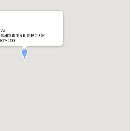
社長メッセージ
企業理念・環境理念・
SS
県洲本市由良町由良2435-1
9-27-0133