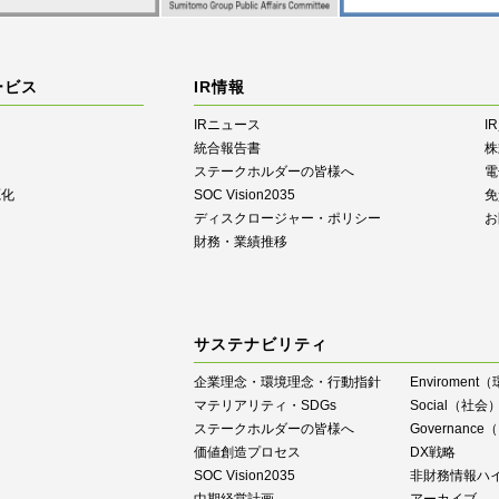
ービス
IR情報
IRニュース
I
統合報告書
株
ステークホルダーの皆様へ
電
源化
SOC Vision2035
免
ディスクロージャー・ポリシー
お
財務・業績推移
サステナビリティ
企業理念・環境理念・行動指針
Enviroment
マテリアリティ・SDGs
Social（社会
ステークホルダーの皆様へ
Governan
価値創造プロセス
DX戦略
SOC Vision2035
⾮財務情報ハ
中期経営計画
アーカイブ