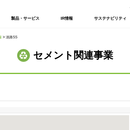
製品・サービス
IR情報
サステナビリティ
報
淡路SS
会社情報トップ
IR情報トップ
サステナビリティトップ
採用情報
セメント関連事業
会社概要
IRニュース
企業理念・環境理念・行動指針
新卒採用サイト（全国勤務コース）
コーポレートガバナンス
財務・業績推移
Enviroment（
キャ
事業紹介・研究開発
統合報告書
マテリアリティ・SDGs
インターンシップ（全国勤務コース）
コンプライアンス
IR資料室
Social（社会）
アル
組織図
ステークホルダーの皆様へ
ステークホルダーの皆様へ
高校生採用サイト（地域限定勤務コース）
リスクマネジメント
株式・格付情報
Governance
沿革
SOC Vision2035
価値創造プロセス
役員情報
電子公告
DX戦略
ディスクロージャー・ポリシー
SOC Vision2035
非財務情報ハイ
中期経営計画
アーカイブ
サステナビリティの推進
SOCN2050