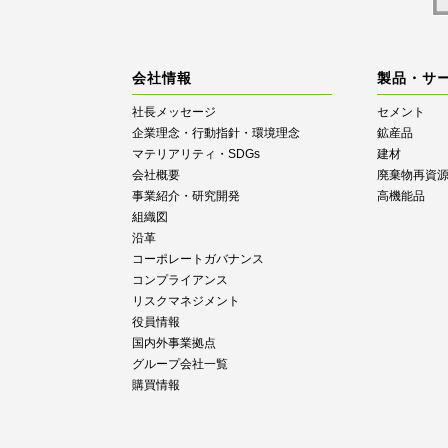
会社情報
製品・サ
社長メッセージ
セメント
企業理念・行動指針・環境理念
鉱産品
マテリアリティ・SDGs
建材
会社概要
廃棄物再資
事業紹介・研究開発
高機能品
組織図
沿革
コーポレートガバナンス
コンプライアンス
リスクマネジメント
役員情報
国内外事業拠点
グループ会社一覧
購買情報