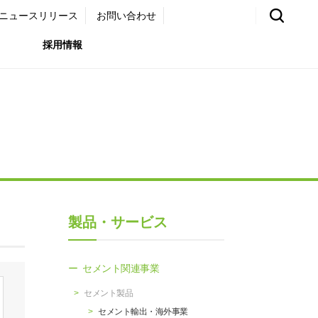
ニュースリリース
お問い合わせ
採用情報
環境）
リア採用サイト
国内外事業拠点
免責・注意事項
ムナイ採用サイト
グループ会社一覧
お問い合わせ
（ガバナンス）
購買情報
製品・サービス
ライト
セメント関連事業
セメント製品
セメント輸出・海外事業