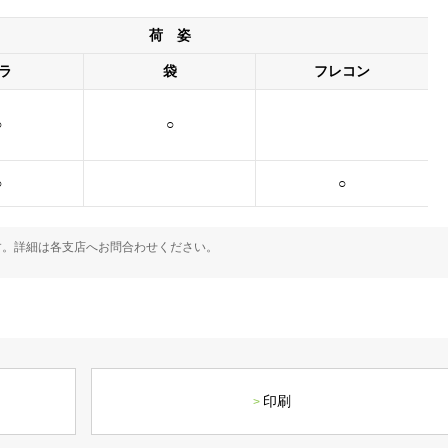
荷 姿
ラ
袋
フレコン
○
○
○
○
す。詳細は各支店へお問合わせください。
印刷