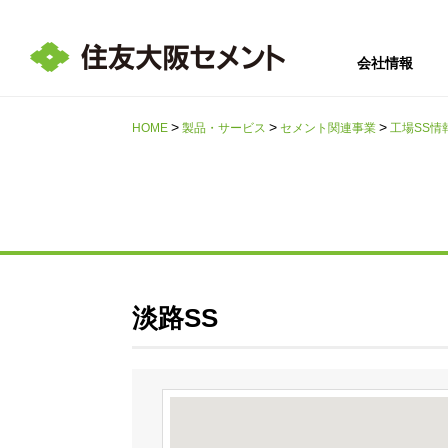
会社情報
HOME
製品・サービス
セメント関連事業
工場SS情
サステナビリテ
会社情報
採用情報
IR情報
ィ
淡路SS