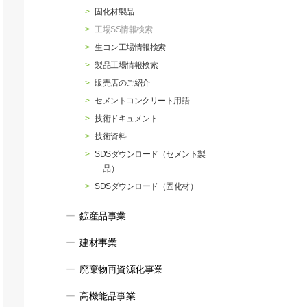
行動指針
マテリアリティ・SDGs
固化材製品
工場SS情報検索
生コン工場情報検索
製品工場情報検索
販売店のご紹介
セメントコンクリート用語
技術ドキュメント
技術資料
SDSダウンロード（セメント製
品）
SDSダウンロード（固化材）
鉱産品事業
建材事業
廃棄物再資源化事業
高機能品事業