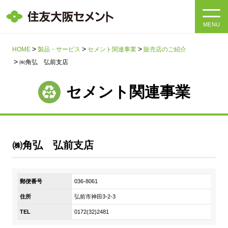
MENU
HOME
HOME
製品・サービス
セメント関連事業
販売店のご紹介
㈱角弘 弘前支店
会社情報
セメント関連事業
製品・サービス
会社情報トップ
社長メッセージ
IR情報
㈱角弘 弘前支店
企業理念・環境理念・行動指針
サステナビリティ
IR情報トップ
マテリアリティ・SDGs
郵便番号
036-8061
IRニュース
採用情報
サステナビリティトップ
会社概要
住所
弘前市神田3-2-3
統合報告書
企業理念・環境理念・行動指針
TEL
0172(32)2481
採用情報トップ
事業紹介・研究開発