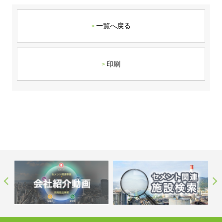
ステークホルダーの皆様へ
マテリアリティ・SDGs
新卒採用サイト（全国勤務コース）
組織図
SOC Vision2035
一覧へ戻る
ステークホルダーの皆様へ
インターンシップ（全国勤務コース）
沿革
ディスクロージャー・ポリシー
個人情報保護方針
サイト利用にあたって
価値創造プロセス
ソーシャルメディアの利用について
高校生採用サイト（地域限定勤務コース）
コーポレートガバナンス
印刷
財務・業績推移
SOC Vision2035
キャリア採用サイト
コンプライアンス
お問い合わせ
IR資料室
中期経営計画
アルムナイ採用サイト
リスクマネジメント
株式・格付情報
サステナビリティの推進
役員情報
電子公告
SOCN2050
Copyright(C) SUMITOMO OSAKA CEMENT
国内外事業拠点
Co.,Ltd. All rights reserved.
免責・注意事項
Enviroment（環境）
グループ会社一覧
お問い合わせ
Social（社会）
購買情報
Governance（ガバナンス）