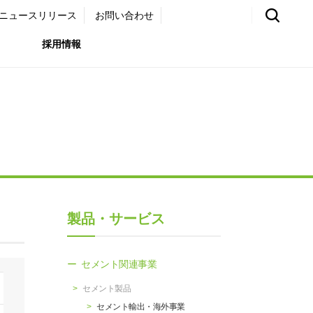
ニュースリリース
お問い合わせ
採用情報
環境）
リア採用サイト
国内外事業拠点
免責・注意事項
ムナイ採用サイト
グループ会社一覧
お問い合わせ
（ガバナンス）
購買情報
製品・サービス
ライト
セメント関連事業
セメント製品
セメント輸出・海外事業