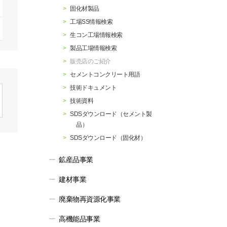
行動指針
マテリアリティ・SDGs
固化材製品
工場SS情報検索
生コン工場情報検索
製品工場情報検索
販売店のご紹介
セメントコンクリート用語
技術ドキュメント
技術資料
SDSダウンロード（セメント製
品）
SDSダウンロード（固化材）
鉱産品事業
建材事業
廃棄物再資源化事業
高機能品事業