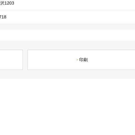
社長メッセージ
企業理念・環境理念・
沢1203
718
印刷