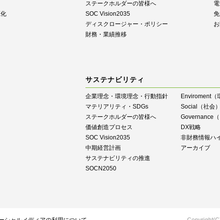
ステークホルダーの皆様へ
電
源化
SOC Vision2035
免
ディスクロージャー・ポリシー
お
財務・業績推移
サステナビリティ
企業理念・環境理念・行動指針
Enviroment
マテリアリティ・SDGs
Social（社会
ステークホルダーの皆様へ
Governan
価値創造プロセス
DX戦略
SOC Vision2035
⾮財務情報ハ
中期経営計画
アーカイブ
サステナビリティの推進
SOCN2050
Copyright