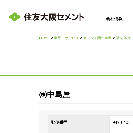
会社情報
HOME
製品・サービス
セメント関連事業
販売店の
サステナビリテ
会社情報
採用情報
IR情報
ィ
㈱中島屋
郵便番号
949-6408