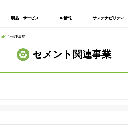
製品・サービス
IR情報
サステナビリティ
ご紹介
㈱中島屋
会社情報トップ
IR情報トップ
サステナビリティトップ
採用情報
セメント関連事業
会社概要
IRニュース
企業理念・環境理念・行動指針
新卒採用サイト（全国勤務コース）
コーポレートガバナンス
財務・業績推移
Enviroment（
キャ
事業紹介・研究開発
統合報告書
マテリアリティ・SDGs
インターンシップ（全国勤務コース）
コンプライアンス
IR資料室
Social（社会）
アル
組織図
ステークホルダーの皆様へ
ステークホルダーの皆様へ
高校生採用サイト（地域限定勤務コース）
リスクマネジメント
株式・格付情報
Governance
沿革
SOC Vision2035
価値創造プロセス
役員情報
電子公告
DX戦略
ディスクロージャー・ポリシー
SOC Vision2035
非財務情報ハイ
中期経営計画
アーカイブ
サステナビリティの推進
SOCN2050