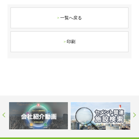
ステークホルダーの皆様へ
マテリアリティ・SDGs
新卒採用サイト（全国勤務コース）
組織図
SOC Vision2035
一覧へ戻る
ステークホルダーの皆様へ
インターンシップ（全国勤務コース）
沿革
ディスクロージャー・ポリシー
個人情報保護方針
サイト利用にあたって
価値創造プロセス
ソーシャルメディアの利用について
高校生採用サイト（地域限定勤務コース）
コーポレートガバナンス
印刷
財務・業績推移
SOC Vision2035
キャリア採用サイト
コンプライアンス
お問い合わせ
IR資料室
中期経営計画
アルムナイ採用サイト
リスクマネジメント
株式・格付情報
サステナビリティの推進
役員情報
電子公告
SOCN2050
Copyright(C) SUMITOMO OSAKA CEMENT
国内外事業拠点
Co.,Ltd. All rights reserved.
免責・注意事項
Enviroment（環境）
グループ会社一覧
お問い合わせ
Social（社会）
購買情報
Governance（ガバナンス）