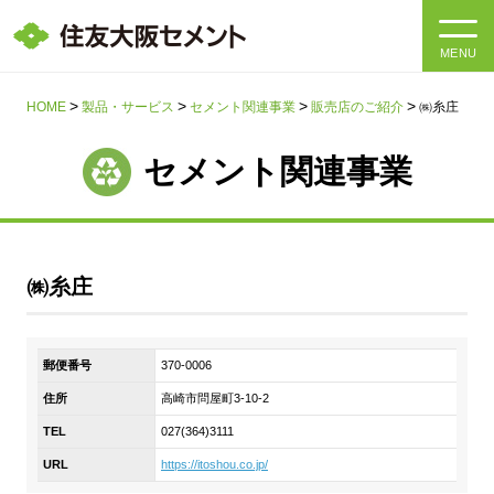
MENU
HOME
HOME
製品・サービス
セメント関連事業
販売店のご紹介
㈱糸庄
会社情報
セメント関連事業
製品・サービス
会社情報トップ
社長メッセージ
IR情報
㈱糸庄
企業理念・環境理念・行動指針
サステナビリティ
IR情報トップ
郵便番号
370-0006
マテリアリティ・SDGs
IRニュース
住所
高崎市問屋町3-10-2
採用情報
サステナビリティトップ
会社概要
TEL
027(364)3111
統合報告書
企業理念・環境理念・行動指針
URL
https://itoshou.co.jp/
採用情報トップ
事業紹介・研究開発