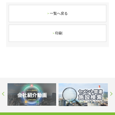
ステークホルダーの皆様へ
マテリアリティ・SDGs
新卒採用サイト（全国勤務コース）
組織図
SOC Vision2035
一覧へ戻る
ステークホルダーの皆様へ
インターンシップ（全国勤務コース）
沿革
ディスクロージャー・ポリシー
個人情報保護方針
サイト利用にあたって
価値創造プロセス
ソーシャルメディアの利用について
高校生採用サイト（地域限定勤務コース）
コーポレートガバナンス
印刷
財務・業績推移
SOC Vision2035
キャリア採用サイト
コンプライアンス
お問い合わせ
IR資料室
中期経営計画
アルムナイ採用サイト
リスクマネジメント
株式・格付情報
サステナビリティの推進
役員情報
電子公告
SOCN2050
Copyright(C) SUMITOMO OSAKA CEMENT
国内外事業拠点
Co.,Ltd. All rights reserved.
免責・注意事項
Enviroment（環境）
グループ会社一覧
お問い合わせ
Social（社会）
購買情報
Governance（ガバナンス）