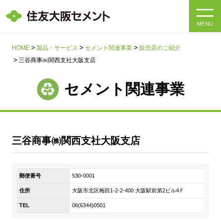
MENU
HOME
HOME
製品・サービス
セメント関連事業
販売店のご紹介
三谷商事㈱関西支社大阪支店
会社情報
セメント関連事業
製品・サービス
会社情報トップ
社長メッセージ
IR情報
三谷商事㈱関西支社大阪支店
企業理念・環境理念・行動指針
サステナビリティ
IR情報トップ
マテリアリティ・SDGs
郵便番号
530-0001
IRニュース
採用情報
サステナビリティトップ
会社概要
住所
大阪市北区梅田1-2-2-400 大阪駅前第2ビル4Ｆ
統合報告書
企業理念・環境理念・行動指針
TEL
06(6344)0501
採用情報トップ
事業紹介・研究開発