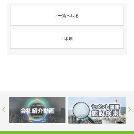
ステークホルダーの皆様へ
マテリアリティ・SDGs
新卒採用サイト（全国勤務コース）
組織図
SOC Vision2035
一覧へ戻る
ステークホルダーの皆様へ
インターンシップ（全国勤務コース）
沿革
ディスクロージャー・ポリシー
個人情報保護方針
サイト利用にあたって
価値創造プロセス
ソーシャルメディアの利用について
高校生採用サイト（地域限定勤務コース）
コーポレートガバナンス
印刷
財務・業績推移
SOC Vision2035
キャリア採用サイト
コンプライアンス
お問い合わせ
IR資料室
中期経営計画
アルムナイ採用サイト
リスクマネジメント
株式・格付情報
サステナビリティの推進
役員情報
電子公告
SOCN2050
Copyright(C) SUMITOMO OSAKA CEMENT
国内外事業拠点
Co.,Ltd. All rights reserved.
免責・注意事項
Enviroment（環境）
グループ会社一覧
お問い合わせ
Social（社会）
購買情報
Governance（ガバナンス）