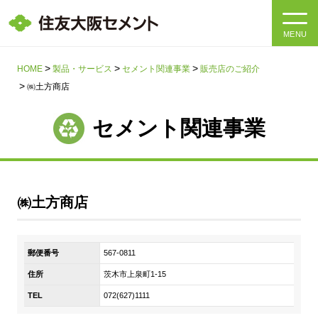
MENU
HOME
HOME
製品・サービス
セメント関連事業
販売店のご紹介
㈱土方商店
会社情報
セメント関連事業
製品・サービス
会社情報トップ
社長メッセージ
IR情報
㈱土方商店
企業理念・環境理念・行動指針
サステナビリティ
IR情報トップ
マテリアリティ・SDGs
郵便番号
567-0811
IRニュース
採用情報
サステナビリティトップ
会社概要
住所
茨木市上泉町1-15
統合報告書
企業理念・環境理念・行動指針
TEL
072(627)1111
採用情報トップ
事業紹介・研究開発