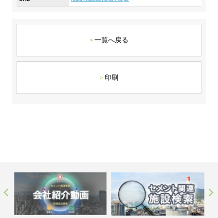
ステークホルダーの皆様へ
マテリアリティ・SDGs
新卒採用サイト（全国勤務コース）
組織図
SOC Vision2035
ステークホルダーの皆様へ
インターンシップ（全国勤務コース）
沿革
一覧へ戻る
ディスクロージャー・ポリシー
個人情報保護方針
サイト利用にあたって
価値創造プロセス
ソーシャルメディアの利用について
高校生採用サイト（地域限定勤務コース）
コーポレートガバナンス
財務・業績推移
SOC Vision2035
印刷
キャリア採用サイト
コンプライアンス
お問い合わせ
IR資料室
中期経営計画
アルムナイ採用サイト
リスクマネジメント
株式・格付情報
サステナビリティの推進
役員情報
電子公告
SOCN2050
Copyright(C) SUMITOMO OSAKA CEMENT
国内外事業拠点
Co.,Ltd. All rights reserved.
免責・注意事項
Enviroment（環境）
グループ会社一覧
お問い合わせ
Social（社会）
購買情報
Governance（ガバナンス）