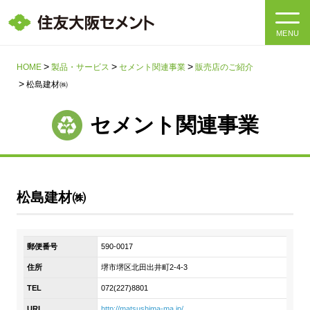
MENU
HOME
HOME
製品・サービス
セメント関連事業
販売店のご紹介
松島建材㈱
会社情報
セメント関連事業
製品・サービス
会社情報トップ
社長メッセージ
IR情報
松島建材㈱
企業理念・環境理念・行動指針
サステナビリティ
IR情報トップ
マテリアリティ・SDGs
郵便番号
590-0017
IRニュース
採用情報
サステナビリティトップ
会社概要
住所
堺市堺区北田出井町2-4-3
統合報告書
企業理念・環境理念・行動指針
TEL
072(227)8801
採用情報トップ
事業紹介・研究開発
URL
http://matsushima-ma.jp/