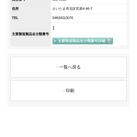
DX戦略
住所
さいたま市北区宮原4-46-7
TEL
048(663)3076
非財務情報ハイライト
1
主要製造製品名分類番号
DX strategy
Non-Financial Information Highlights
アーカイブ
一覧へ戻る
印刷