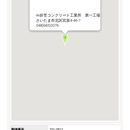
ステークホルダーの皆様へ
マテリアリティ・SDGs
新卒採用サイト（全国勤務コース）
組織図
SOC Vision2035
㈲折笠コンクリート工業所 第一工場
ステークホルダーの皆様へ
さいたま市北区宮原4-46-7
インターンシップ（全国勤務コース）
沿革
048(663)3076
ディスクロージャー・ポリシー
個人情報保護方針
サイト利用にあたって
価値創造プロセス
ソーシャルメディアの利用について
高校生採用サイト（地域限定勤務コース）
コーポレートガバナンス
財務・業績推移
SOC Vision2035
キャリア採用サイト
コンプライアンス
お問い合わせ
IR資料室
中期経営計画
アルムナイ採用サイト
リスクマネジメント
株式・格付情報
サステナビリティの推進
役員情報
電子公告
SOCN2050
Copyright(C) SUMITOMO OSAKA CEMENT
国内外事業拠点
Co.,Ltd. All rights reserved.
免責・注意事項
Enviroment（環境）
グループ会社一覧
お問い合わせ
Social（社会）
購買情報
Governance（ガバナンス）
郵便番号
331-0812