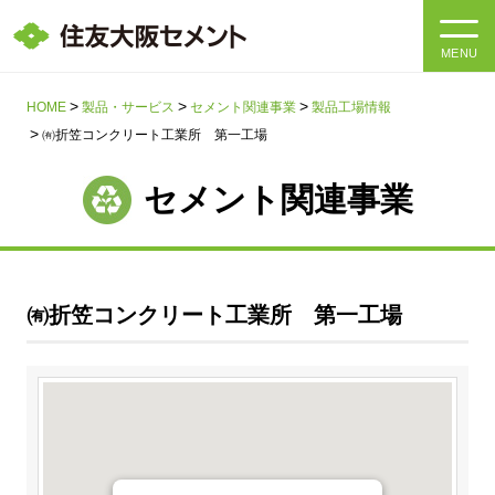
MENU
HOME
HOME
製品・サービス
セメント関連事業
製品工場情報
㈲折笠コンクリート工業所 第一工場
会社情報
セメント関連事業
製品・サービス
会社情報トップ
社長メッセージ
IR情報
㈲折笠コンクリート工業所 第一工場
企業理念・環境理念・行動指針
サステナビリティ
IR情報トップ
マテリアリティ・SDGs
IRニュース
採用情報
サステナビリティトップ
会社概要
統合報告書
企業理念・環境理念・行動指針
採用情報トップ
事業紹介・研究開発