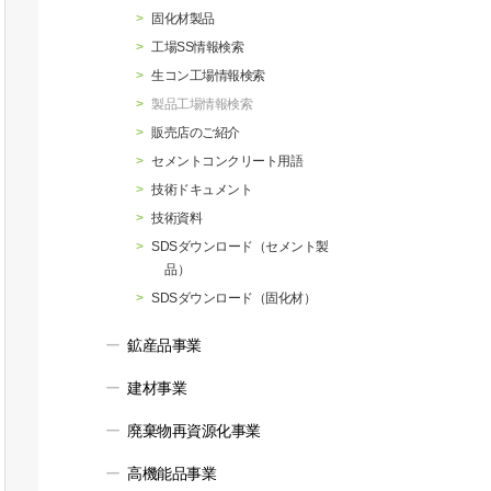
行動指針
マテリアリティ・SDGs
固化材製品
工場SS情報検索
生コン工場情報検索
製品工場情報検索
販売店のご紹介
セメントコンクリート用語
技術ドキュメント
技術資料
SDSダウンロード（セメント製
品）
SDSダウンロード（固化材）
鉱産品事業
建材事業
廃棄物再資源化事業
高機能品事業