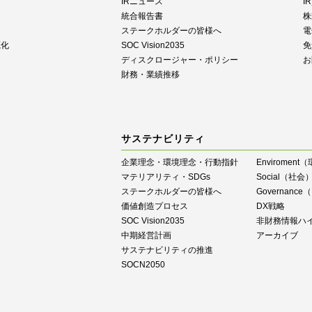
IRニュース
I
統合報告書
株
ステークホルダーの皆様へ
電
源化
SOC Vision2035
免
ディスクロージャー・ポリシー
お
財務・業績推移
サステナビリティ
企業理念・環境理念・行動指針
Enviroment
マテリアリティ・SDGs
Social（社会
ステークホルダーの皆様へ
Governan
価値創造プロセス
DX戦略
SOC Vision2035
⾮財務情報ハ
中期経営計画
アーカイブ
サステナビリティの推進
SOCN2050