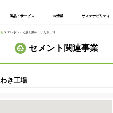
製品・サービス
IR情報
サステナビリティ
情報
エレホン・化成工業㈱ いわき工場
会社情報トップ
IR情報トップ
サステナビリティトップ
採用情報
セメント関連事業
会社概要
IRニュース
企業理念・環境理念・行動指針
新卒採用サイト（全国勤務コース）
コーポレートガバナンス
財務・業績推移
Enviroment（
キャ
事業紹介・研究開発
統合報告書
マテリアリティ・SDGs
インターンシップ（全国勤務コース）
コンプライアンス
IR資料室
Social（社会）
アル
組織図
ステークホルダーの皆様へ
ステークホルダーの皆様へ
高校生採用サイト（地域限定勤務コース）
リスクマネジメント
株式・格付情報
Governance
沿革
SOC Vision2035
価値創造プロセス
役員情報
電子公告
DX戦略
いわき工場
ディスクロージャー・ポリシー
SOC Vision2035
非財務情報ハイ
中期経営計画
アーカイブ
サステナビリティの推進
SOCN2050