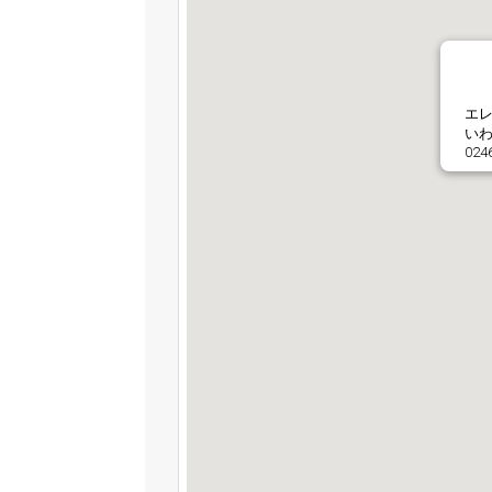
エ
いわ
024