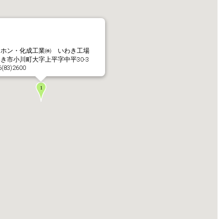
社長メッセージ
企業理念・環境理念・
レホン・化成工業㈱ いわき工場
き市小川町大字上平字中平30-3
6(83)2600