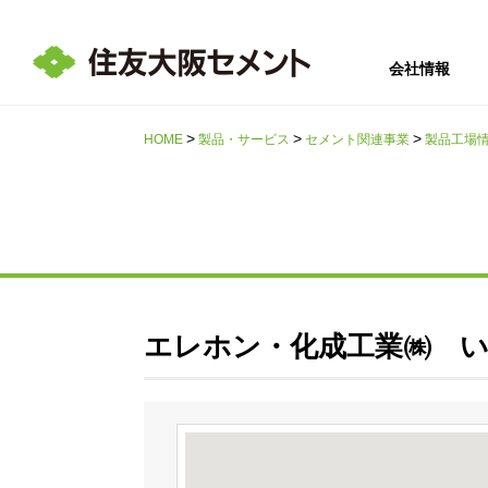
会社情報
HOME
製品・サービス
セメント関連事業
製品工場
サステナビリテ
会社情報
採用情報
IR情報
ィ
エレホン・化成工業㈱ 