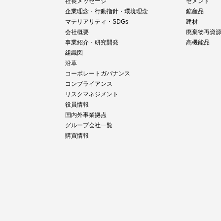
社長メッセージ
セメント
企業理念・行動指針・環境理念
鉱産品
マテリアリティ・SDGs
建材
会社概要
廃棄物再資
事業紹介・研究開発
高機能品
組織図
沿革
コーポレートガバナンス
コンプライアンス
リスクマネジメント
役員情報
国内外事業拠点
グループ会社一覧
購買情報