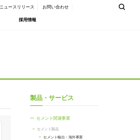
ニュースリリース
お問い合わせ
採用情報
環境）
リア採用サイト
国内外事業拠点
免責・注意事項
ムナイ採用サイト
グループ会社一覧
お問い合わせ
（ガバナンス）
購買情報
製品・サービス
ライト
セメント関連事業
セメント製品
セメント輸出・海外事業