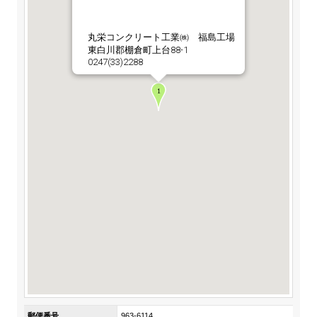
ステークホルダーの皆様へ
マテリアリティ・SDGs
新卒採用サイト（全国勤務コース）
組織図
SOC Vision2035
丸栄コンクリート工業㈱ 福島工場
ステークホルダーの皆様へ
東白川郡棚倉町上台88-1
インターンシップ（全国勤務コース）
沿革
0247(33)2288
ディスクロージャー・ポリシー
個人情報保護方針
サイト利用にあたって
価値創造プロセス
ソーシャルメディアの利用について
高校生採用サイト（地域限定勤務コース）
コーポレートガバナンス
財務・業績推移
SOC Vision2035
キャリア採用サイト
コンプライアンス
お問い合わせ
IR資料室
中期経営計画
アルムナイ採用サイト
リスクマネジメント
株式・格付情報
サステナビリティの推進
役員情報
電子公告
SOCN2050
Copyright(C) SUMITOMO OSAKA CEMENT
国内外事業拠点
Co.,Ltd. All rights reserved.
免責・注意事項
Enviroment（環境）
グループ会社一覧
お問い合わせ
Social（社会）
購買情報
Governance（ガバナンス）
郵便番号
963-6114