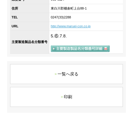
DX戦略
住所
東白川郡棚倉町上台88-1
TEL
0247(33)2288
非財務情報ハイライト
URL
http://www.maruei-con.co.jp
DX strategy
5.⑥.7.8.
主要製造製品名分類番号
Non-Financial Information Highlights
アーカイブ
一覧へ戻る
印刷