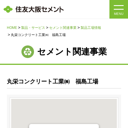
MENU
HOME
HOME
製品・サービス
セメント関連事業
製品工場情報
丸栄コンクリート工業㈱ 福島工場
会社情報
セメント関連事業
製品・サービス
会社情報トップ
社長メッセージ
IR情報
丸栄コンクリート工業㈱ 福島工場
企業理念・環境理念・行動指針
サステナビリティ
IR情報トップ
マテリアリティ・SDGs
IRニュース
採用情報
サステナビリティトップ
会社概要
統合報告書
企業理念・環境理念・行動指針
採用情報トップ
事業紹介・研究開発