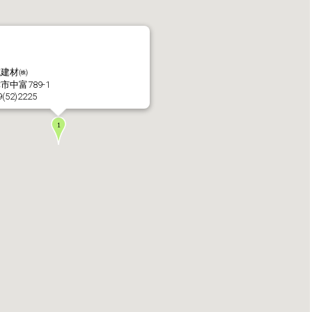
社長メッセージ
企業理念・環境理念・
成建材㈱
市中富789-1
9(52)2225