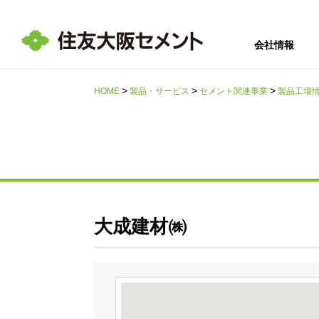
会社情報
HOME
製品・サービス
セメント関連事業
製品工場
サステナビリテ
会社情報
採用情報
IR情報
ィ
大成建材㈱