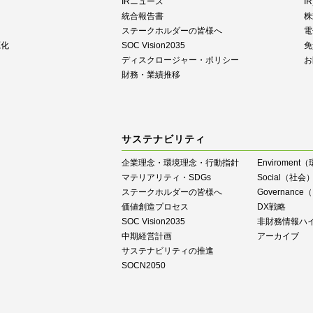
IRニュース
I
統合報告書
株
ステークホルダーの皆様へ
電
源化
SOC Vision2035
免
ディスクロージャー・ポリシー
お
財務・業績推移
サステナビリティ
企業理念・環境理念・行動指針
Enviroment
マテリアリティ・SDGs
Social（社会
ステークホルダーの皆様へ
Governan
価値創造プロセス
DX戦略
SOC Vision2035
⾮財務情報ハ
中期経営計画
アーカイブ
サステナビリティの推進
SOCN2050