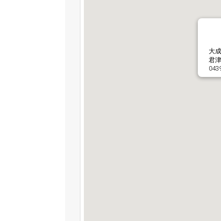
大
君津
043