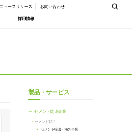
ニュースリリース
お問い合わせ
採用情報
環境）
リア採用サイト
国内外事業拠点
免責・注意事項
ムナイ採用サイト
グループ会社一覧
お問い合わせ
（ガバナンス）
購買情報
製品・サービス
ライト
セメント関連事業
セメント製品
セメント輸出・海外事業