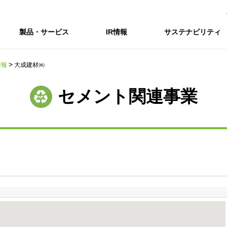
製品・サービス
IR情報
サステナビリティ
情報
大成建材㈱
会社情報トップ
IR情報トップ
サステナビリティトップ
採用情報
セメント関連事業
会社概要
IRニュース
企業理念・環境理念・行動指針
新卒採用サイト（全国勤務コース）
コーポレートガバナンス
財務・業績推移
Enviroment（
キャ
事業紹介・研究開発
統合報告書
マテリアリティ・SDGs
インターンシップ（全国勤務コース）
コンプライアンス
IR資料室
Social（社会）
アル
組織図
ステークホルダーの皆様へ
ステークホルダーの皆様へ
高校生採用サイト（地域限定勤務コース）
リスクマネジメント
株式・格付情報
Governance
沿革
SOC Vision2035
価値創造プロセス
役員情報
電子公告
DX戦略
ディスクロージャー・ポリシー
SOC Vision2035
非財務情報ハイ
中期経営計画
アーカイブ
サステナビリティの推進
SOCN2050