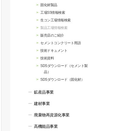
行動指針
マテリアリティ・SDGs
固化材製品
工場SS情報検索
生コン工場情報検索
製品工場情報検索
販売店のご紹介
セメントコンクリート用語
技術ドキュメント
技術資料
SDSダウンロード（セメント製
品）
SDSダウンロード（固化材）
鉱産品事業
建材事業
廃棄物再資源化事業
高機能品事業