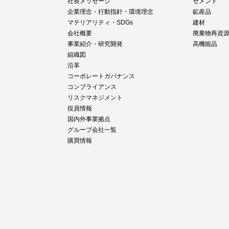
社長メッセージ
セメント
企業理念・行動指針・環境理念
鉱産品
マテリアリティ・SDGs
建材
会社概要
廃棄物再資
事業紹介・研究開発
高機能品
組織図
沿革
コーポレートガバナンス
コンプライアンス
リスクマネジメント
役員情報
国内外事業拠点
グループ会社一覧
購買情報