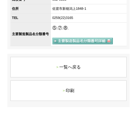
DX戦略
住所
佐渡市新穂潟上1848-1
TEL
0259(22)3165
非財務情報ハイライト
⑤.⑦.⑧.
主要製造製品名分類番号
DX strategy
Non-Financial Information Highlights
アーカイブ
一覧へ戻る
印刷