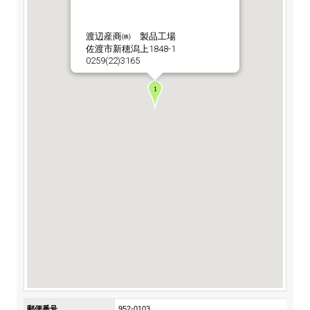
ステークホルダーの皆様へ
マテリアリティ・SDGs
新卒採用サイト（全国勤務コース）
組織図
SOC Vision2035
渡辺産商㈱ 製品工場
ステークホルダーの皆様へ
佐渡市新穂潟上1848-1
インターンシップ（全国勤務コース）
沿革
0259(22)3165
ディスクロージャー・ポリシー
個人情報保護方針
サイト利用にあたって
価値創造プロセス
ソーシャルメディアの利用について
高校生採用サイト（地域限定勤務コース）
コーポレートガバナンス
財務・業績推移
SOC Vision2035
キャリア採用サイト
コンプライアンス
お問い合わせ
IR資料室
中期経営計画
アルムナイ採用サイト
リスクマネジメント
株式・格付情報
サステナビリティの推進
役員情報
電子公告
SOCN2050
Copyright(C) SUMITOMO OSAKA CEMENT
国内外事業拠点
Co.,Ltd. All rights reserved.
免責・注意事項
Enviroment（環境）
グループ会社一覧
お問い合わせ
Social（社会）
購買情報
Governance（ガバナンス）
郵便番号
952-0103