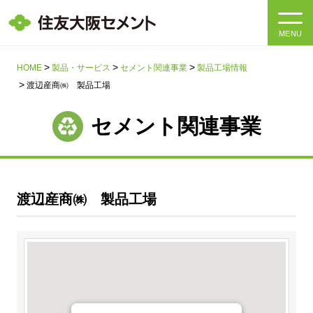
MENU
HOME
HOME
製品・サービス
セメント関連事業
製品工場情報
渡辺産商㈱ 製品工場
会社情報
セメント関連事業
製品・サービス
会社情報トップ
社長メッセージ
IR情報
渡辺産商㈱ 製品工場
企業理念・環境理念・行動指針
サステナビリティ
IR情報トップ
マテリアリティ・SDGs
IRニュース
採用情報
サステナビリティトップ
会社概要
統合報告書
企業理念・環境理念・行動指針
採用情報トップ
事業紹介・研究開発