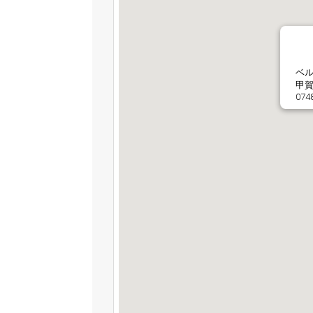
ベ
甲賀
074