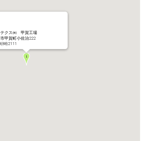
社長メッセージ
企業理念・環境理念・
ルテクス㈱ 甲賀工場
市甲賀町小佐治222
8(88)2111