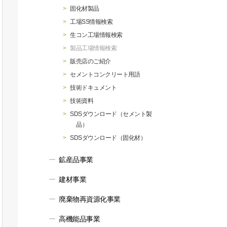
行動指針
マテリアリティ・SDGs
固化材製品
工場SS情報検索
生コン工場情報検索
製品工場情報検索
販売店のご紹介
セメントコンクリート用語
技術ドキュメント
技術資料
SDSダウンロード（セメント製
品）
SDSダウンロード（固化材）
鉱産品事業
建材事業
廃棄物再資源化事業
高機能品事業