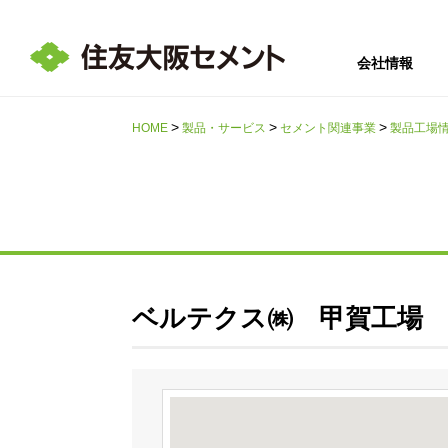
会社情報
HOME
製品・サービス
セメント関連事業
製品工場
サステナビリテ
会社情報
採用情報
IR情報
ィ
ベルテクス㈱ 甲賀工場