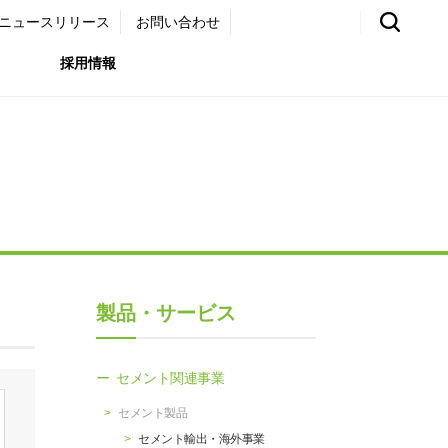
ニュースリリース
お問い合わせ
採用情報
環境）
リア採用サイト
国内外事業拠点
免責・注意事項
ムナイ採用サイト
グループ会社一覧
お問い合わせ
（ガバナンス）
購買情報
製品・サービス
ライト
セメント関連事業
セメント製品
セメント輸出・海外事業