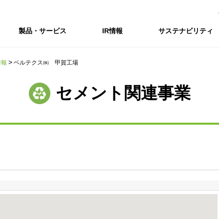
製品・サービス
IR情報
サステナビリティ
情報
ベルテクス㈱ 甲賀工場
会社情報トップ
IR情報トップ
サステナビリティトップ
採用情報
セメント関連事業
会社概要
IRニュース
企業理念・環境理念・行動指針
新卒採用サイト（全国勤務コース）
コーポレートガバナンス
財務・業績推移
Enviroment（
キャ
事業紹介・研究開発
統合報告書
マテリアリティ・SDGs
インターンシップ（全国勤務コース）
コンプライアンス
IR資料室
Social（社会）
アル
組織図
ステークホルダーの皆様へ
ステークホルダーの皆様へ
高校生採用サイト（地域限定勤務コース）
リスクマネジメント
株式・格付情報
Governance
沿革
SOC Vision2035
価値創造プロセス
役員情報
電子公告
DX戦略
ディスクロージャー・ポリシー
SOC Vision2035
非財務情報ハイ
中期経営計画
アーカイブ
サステナビリティの推進
SOCN2050