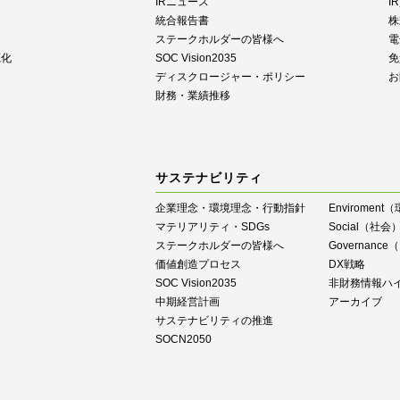
IRニュース
I
統合報告書
株
ステークホルダーの皆様へ
電
源化
SOC Vision2035
免
ディスクロージャー・ポリシー
お
財務・業績推移
サステナビリティ
企業理念・環境理念・行動指針
Enviroment
マテリアリティ・SDGs
Social（社会
ステークホルダーの皆様へ
Governan
価値創造プロセス
DX戦略
SOC Vision2035
⾮財務情報ハ
中期経営計画
アーカイブ
サステナビリティの推進
SOCN2050