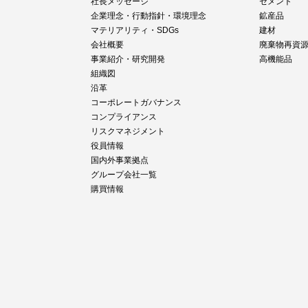
社長メッセージ
セメント
企業理念・行動指針・環境理念
鉱産品
マテリアリティ・SDGs
建材
会社概要
廃棄物再資
事業紹介・研究開発
高機能品
組織図
沿革
コーポレートガバナンス
コンプライアンス
リスクマネジメント
役員情報
国内外事業拠点
グループ会社一覧
購買情報