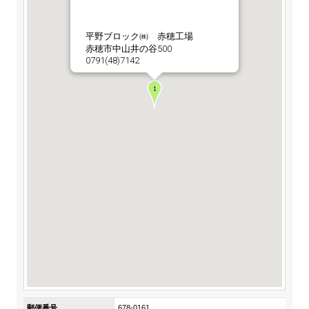
ステークホルダーの皆様へ
マテリアリティ・SDGs
新卒採用サイト（全国勤務コース）
組織図
SOC Vision2035
平野ブロック㈱ 赤穂工場
ステークホルダーの皆様へ
赤穂市中山井の谷500
インターンシップ（全国勤務コース）
沿革
0791(48)7142
ディスクロージャー・ポリシー
個人情報保護方針
サイト利用にあたって
価値創造プロセス
ソーシャルメディアの利用について
高校生採用サイト（地域限定勤務コース）
コーポレートガバナンス
財務・業績推移
SOC Vision2035
キャリア採用サイト
コンプライアンス
お問い合わせ
IR資料室
中期経営計画
アルムナイ採用サイト
リスクマネジメント
株式・格付情報
サステナビリティの推進
役員情報
電子公告
SOCN2050
Copyright(C) SUMITOMO OSAKA CEMENT
国内外事業拠点
Co.,Ltd. All rights reserved.
免責・注意事項
Enviroment（環境）
グループ会社一覧
お問い合わせ
Social（社会）
購買情報
Governance（ガバナンス）
郵便番号
678-0161