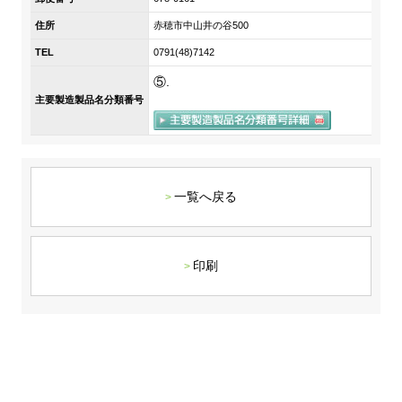
DX戦略
住所
赤穂市中山井の谷500
TEL
0791(48)7142
非財務情報ハイライト
⑤.
主要製造製品名分類番号
DX strategy
Non-Financial Information Highlights
アーカイブ
一覧へ戻る
印刷