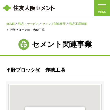
MENU
HOME
HOME
製品・サービス
セメント関連事業
製品工場情報
平野ブロック㈱ 赤穂工場
会社情報
セメント関連事業
製品・サービス
会社情報トップ
社長メッセージ
IR情報
平野ブロック㈱ 赤穂工場
企業理念・環境理念・行動指針
サステナビリティ
IR情報トップ
マテリアリティ・SDGs
IRニュース
採用情報
サステナビリティトップ
会社概要
統合報告書
企業理念・環境理念・行動指針
採用情報トップ
事業紹介・研究開発