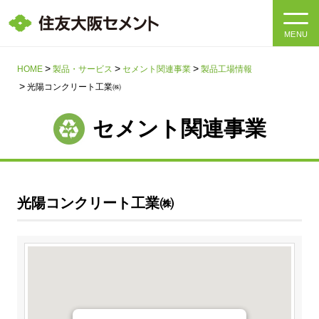
MENU
HOME
HOME
製品・サービス
セメント関連事業
製品工場情報
光陽コンクリート工業㈱
会社情報
セメント関連事業
製品・サービス
会社情報トップ
社長メッセージ
IR情報
光陽コンクリート工業㈱
企業理念・環境理念・行動指針
サステナビリティ
IR情報トップ
マテリアリティ・SDGs
IRニュース
採用情報
サステナビリティトップ
会社概要
統合報告書
企業理念・環境理念・行動指針
採用情報トップ
事業紹介・研究開発