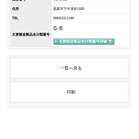
DX戦略
住所
真庭市下中津井1550
TEL
0866(52)2180
非財務情報ハイライト
⑤.⑧.
主要製造製品名分類番号
DX strategy
Non-Financial Information Highlights
アーカイブ
一覧へ戻る
印刷