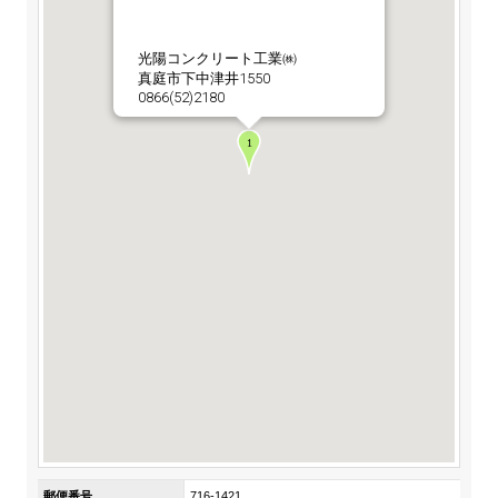
ステークホルダーの皆様へ
マテリアリティ・SDGs
新卒採用サイト（全国勤務コース）
組織図
SOC Vision2035
光陽コンクリート工業㈱
ステークホルダーの皆様へ
真庭市下中津井1550
インターンシップ（全国勤務コース）
沿革
0866(52)2180
ディスクロージャー・ポリシー
個人情報保護方針
サイト利用にあたって
価値創造プロセス
ソーシャルメディアの利用について
高校生採用サイト（地域限定勤務コース）
コーポレートガバナンス
財務・業績推移
SOC Vision2035
キャリア採用サイト
コンプライアンス
お問い合わせ
IR資料室
中期経営計画
アルムナイ採用サイト
リスクマネジメント
株式・格付情報
サステナビリティの推進
役員情報
電子公告
SOCN2050
Copyright(C) SUMITOMO OSAKA CEMENT
国内外事業拠点
Co.,Ltd. All rights reserved.
免責・注意事項
Enviroment（環境）
グループ会社一覧
お問い合わせ
Social（社会）
購買情報
Governance（ガバナンス）
郵便番号
716-1421