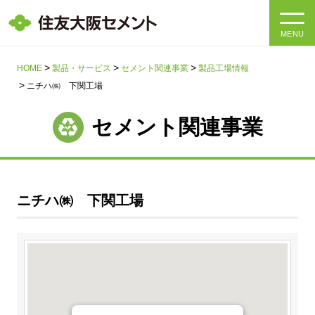
MENU
HOME
HOME
製品・サービス
セメント関連事業
製品工場情報
ニチハ㈱ 下関工場
会社情報
セメント関連事業
製品・サービス
会社情報トップ
社長メッセージ
IR情報
ニチハ㈱ 下関工場
企業理念・環境理念・行動指針
サステナビリティ
IR情報トップ
マテリアリティ・SDGs
IRニュース
採用情報
サステナビリティトップ
会社概要
統合報告書
企業理念・環境理念・行動指針
採用情報トップ
事業紹介・研究開発