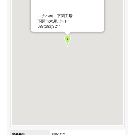
ステークホルダーの皆様へ
マテリアリティ・SDGs
新卒採用サイト（全国勤務コース）
組織図
SOC Vision2035
ニチハ㈱ 下関工場
ステークホルダーの皆様へ
下関市木屋川1-1-1
インターンシップ（全国勤務コース）
沿革
083(283)3211
ディスクロージャー・ポリシー
個人情報保護方針
サイト利用にあたって
価値創造プロセス
ソーシャルメディアの利用について
高校生採用サイト（地域限定勤務コース）
コーポレートガバナンス
財務・業績推移
SOC Vision2035
キャリア採用サイト
コンプライアンス
お問い合わせ
IR資料室
中期経営計画
アルムナイ採用サイト
リスクマネジメント
株式・格付情報
サステナビリティの推進
役員情報
電子公告
SOCN2050
Copyright(C) SUMITOMO OSAKA CEMENT
国内外事業拠点
Co.,Ltd. All rights reserved.
免責・注意事項
Enviroment（環境）
グループ会社一覧
お問い合わせ
Social（社会）
購買情報
Governance（ガバナンス）
郵便番号
750-1112