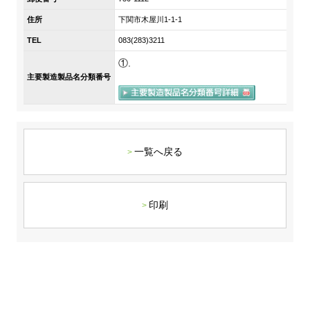
DX戦略
住所
下関市木屋川1-1-1
TEL
083(283)3211
非財務情報ハイライト
①.
主要製造製品名分類番号
DX strategy
Non-Financial Information Highlights
アーカイブ
一覧へ戻る
印刷