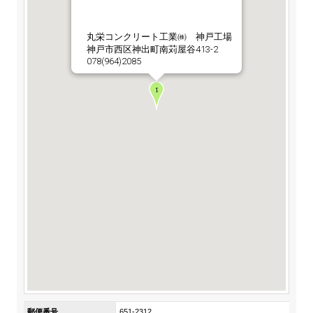
ステークホルダーの皆様へ
マテリアリティ・SDGs
新卒採用サイト（全国勤務コース）
組織図
SOC Vision2035
丸栄コンクリート工業㈱ 神戸工場
ステークホルダーの皆様へ
神戸市西区神出町南苅屋谷413-2
インターンシップ（全国勤務コース）
沿革
078(964)2085
ディスクロージャー・ポリシー
個人情報保護方針
サイト利用にあたって
価値創造プロセス
ソーシャルメディアの利用について
高校生採用サイト（地域限定勤務コース）
コーポレートガバナンス
財務・業績推移
SOC Vision2035
キャリア採用サイト
コンプライアンス
お問い合わせ
IR資料室
中期経営計画
アルムナイ採用サイト
リスクマネジメント
株式・格付情報
サステナビリティの推進
役員情報
電子公告
SOCN2050
Copyright(C) SUMITOMO OSAKA CEMENT
国内外事業拠点
Co.,Ltd. All rights reserved.
免責・注意事項
Enviroment（環境）
グループ会社一覧
お問い合わせ
Social（社会）
購買情報
Governance（ガバナンス）
郵便番号
651-2312