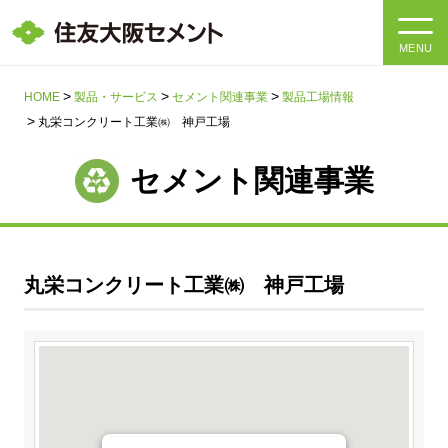
MENU
HOME
HOME
製品・サービス
セメント関連事業
製品工場情報
丸栄コンクリート工業㈱ 神戸工場
会社情報
セメント関連事業
製品・サービス
会社情報トップ
社長メッセージ
IR情報
丸栄コンクリート工業㈱ 神戸工場
企業理念・環境理念・行動指針
サステナビリティ
IR情報トップ
マテリアリティ・SDGs
IRニュース
採用情報
サステナビリティトップ
会社概要
統合報告書
企業理念・環境理念・行動指針
採用情報トップ
事業紹介・研究開発