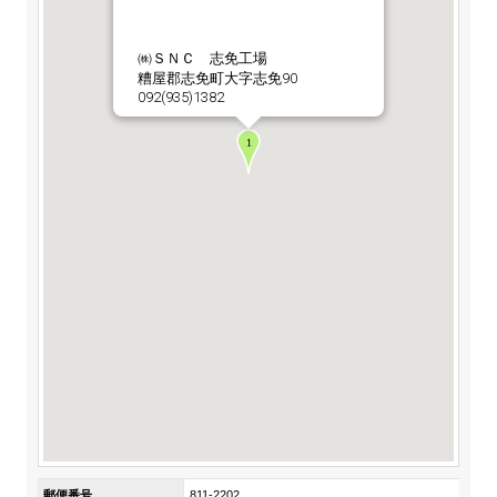
ステークホルダーの皆様へ
マテリアリティ・SDGs
新卒採用サイト（全国勤務コース）
組織図
SOC Vision2035
㈱ＳＮＣ 志免工場
ステークホルダーの皆様へ
糟屋郡志免町大字志免90
インターンシップ（全国勤務コース）
沿革
092(935)1382
ディスクロージャー・ポリシー
個人情報保護方針
サイト利用にあたって
価値創造プロセス
ソーシャルメディアの利用について
高校生採用サイト（地域限定勤務コース）
コーポレートガバナンス
財務・業績推移
SOC Vision2035
キャリア採用サイト
コンプライアンス
お問い合わせ
IR資料室
中期経営計画
アルムナイ採用サイト
リスクマネジメント
株式・格付情報
サステナビリティの推進
役員情報
電子公告
SOCN2050
Copyright(C) SUMITOMO OSAKA CEMENT
国内外事業拠点
Co.,Ltd. All rights reserved.
免責・注意事項
Enviroment（環境）
グループ会社一覧
お問い合わせ
Social（社会）
購買情報
Governance（ガバナンス）
郵便番号
811-2202