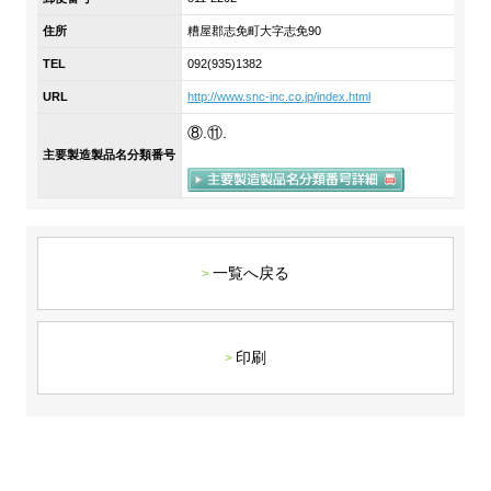
DX戦略
住所
糟屋郡志免町大字志免90
TEL
092(935)1382
非財務情報ハイライト
URL
http://www.snc-inc.co.jp/index.html
DX strategy
⑧.⑪.
主要製造製品名分類番号
Non-Financial Information Highlights
アーカイブ
一覧へ戻る
印刷