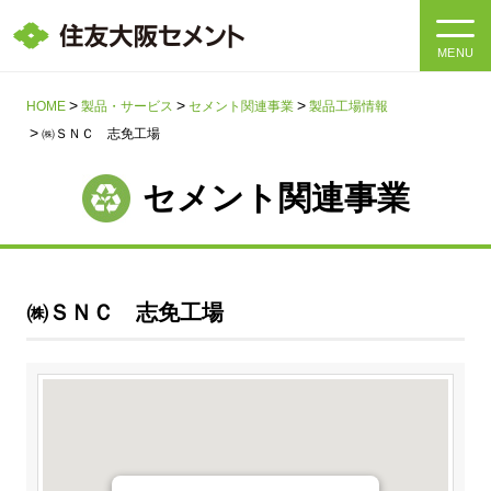
MENU
HOME
HOME
製品・サービス
セメント関連事業
製品工場情報
㈱ＳＮＣ 志免工場
会社情報
セメント関連事業
製品・サービス
会社情報トップ
社長メッセージ
IR情報
㈱ＳＮＣ 志免工場
企業理念・環境理念・行動指針
サステナビリティ
IR情報トップ
マテリアリティ・SDGs
IRニュース
採用情報
サステナビリティトップ
会社概要
統合報告書
企業理念・環境理念・行動指針
採用情報トップ
事業紹介・研究開発