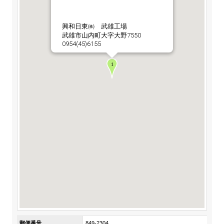
ステークホルダーの皆様へ
マテリアリティ・SDGs
新卒採用サイト（全国勤務コース）
組織図
SOC Vision2035
興和日東㈱ 武雄工場
ステークホルダーの皆様へ
武雄市山内町大字大野7550
インターンシップ（全国勤務コース）
沿革
0954(45)6155
ディスクロージャー・ポリシー
個人情報保護方針
サイト利用にあたって
価値創造プロセス
ソーシャルメディアの利用について
高校生採用サイト（地域限定勤務コース）
コーポレートガバナンス
財務・業績推移
SOC Vision2035
キャリア採用サイト
コンプライアンス
お問い合わせ
IR資料室
中期経営計画
アルムナイ採用サイト
リスクマネジメント
株式・格付情報
サステナビリティの推進
役員情報
電子公告
SOCN2050
Copyright(C) SUMITOMO OSAKA CEMENT
国内外事業拠点
Co.,Ltd. All rights reserved.
免責・注意事項
Enviroment（環境）
グループ会社一覧
お問い合わせ
Social（社会）
購買情報
Governance（ガバナンス）
郵便番号
849-2304