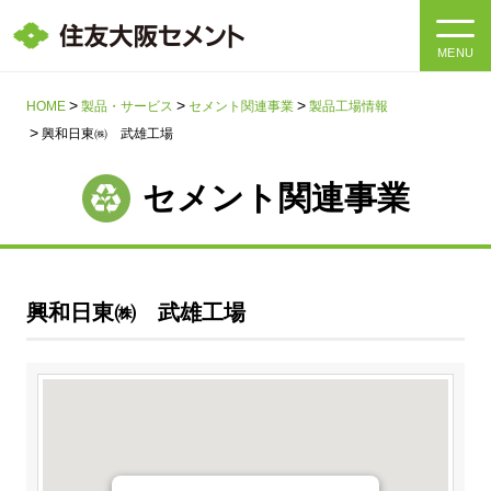
MENU
HOME
HOME
製品・サービス
セメント関連事業
製品工場情報
興和日東㈱ 武雄工場
会社情報
セメント関連事業
製品・サービス
会社情報トップ
社長メッセージ
IR情報
興和日東㈱ 武雄工場
企業理念・環境理念・行動指針
サステナビリティ
IR情報トップ
マテリアリティ・SDGs
IRニュース
採用情報
サステナビリティトップ
会社概要
統合報告書
企業理念・環境理念・行動指針
採用情報トップ
事業紹介・研究開発