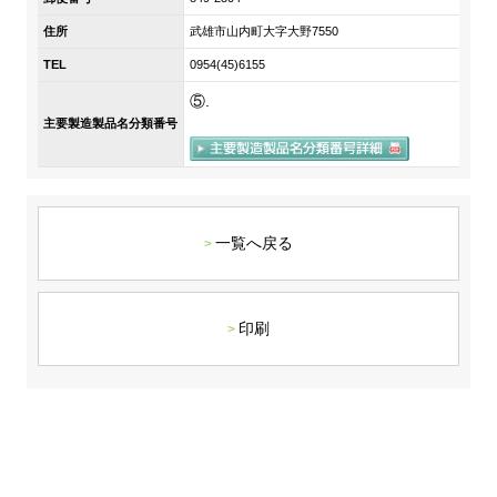
DX戦略
住所
武雄市山内町大字大野7550
TEL
0954(45)6155
非財務情報ハイライト
⑤.
主要製造製品名分類番号
DX strategy
Non-Financial Information Highlights
アーカイブ
一覧へ戻る
印刷