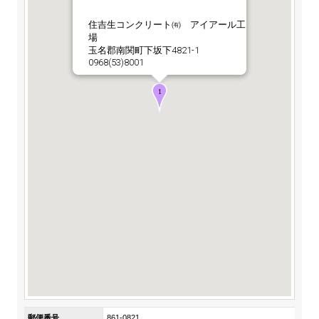
ステークホルダーの皆様へ
マテリアリティ・SDGs
新卒採用サイト（全国勤務コース）
組織図
住吉生コンクリート㈲ アイアール工
SOC Vision2035
場
ステークホルダーの皆様へ
玉名郡南関町下坂下4821-1
インターンシップ（全国勤務コース）
沿革
0968(53)8001
ディスクロージャー・ポリシー
個人情報保護方針
サイト利用にあたって
価値創造プロセス
ソーシャルメディアの利用について
高校生採用サイト（地域限定勤務コース）
コーポレートガバナンス
財務・業績推移
SOC Vision2035
キャリア採用サイト
コンプライアンス
お問い合わせ
IR資料室
中期経営計画
アルムナイ採用サイト
リスクマネジメント
株式・格付情報
サステナビリティの推進
役員情報
電子公告
SOCN2050
Copyright(C) SUMITOMO OSAKA CEMENT
国内外事業拠点
Co.,Ltd. All rights reserved.
免責・注意事項
Enviroment（環境）
グループ会社一覧
お問い合わせ
Social（社会）
購買情報
Governance（ガバナンス）
郵便番号
861-0821