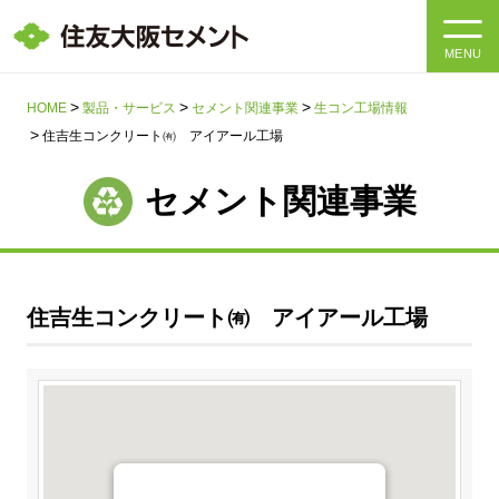
MENU
HOME
HOME
製品・サービス
セメント関連事業
生コン工場情報
住吉生コンクリート㈲ アイアール工場
会社情報
セメント関連事業
製品・サービス
会社情報トップ
社長メッセージ
IR情報
住吉生コンクリート㈲ アイアール工場
企業理念・環境理念・行動指針
サステナビリティ
IR情報トップ
マテリアリティ・SDGs
IRニュース
採用情報
サステナビリティトップ
会社概要
統合報告書
企業理念・環境理念・行動指針
採用情報トップ
事業紹介・研究開発