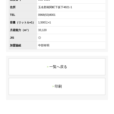
DX戦略
住所
玉名郡南関町下坂下4821-1
TEL
0968(53)8001
非財務情報ハイライト
容量（リットル×1）
1,500㍑×1
DX strategy
月産能力（m³）
33,120
JIS
◎
Non-Financial Information Highlights
加盟協組
中部有明
アーカイブ
一覧へ戻る
印刷