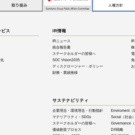
ービス
IR情報
IRニュース
I
統合報告書
株
ステークホルダーの皆様へ
電
源化
SOC Vision2035
免
ディスクロージャー・ポリシー
お
財務・業績推移
サステナビリティ
企業理念・環境理念・行動指針
Enviroment
マテリアリティ・SDGs
Social（社会
ステークホルダーの皆様へ
Governan
価値創造プロセス
DX戦略