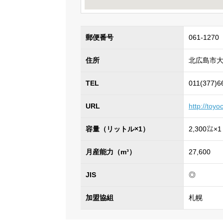
郵便番号
061-1270
住所
北広島市大
TEL
011(377)6
URL
http://toyo
容量（リットル×1）
2,300㍑×1
月産能力（m³）
27,600
JIS
◎
加盟協組
札幌