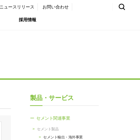
ニュースリリース
お問い合わせ
採用情報
環境）
リア採用サイト
国内外事業拠点
免責・注意事項
ムナイ採用サイト
グループ会社一覧
お問い合わせ
（ガバナンス）
購買情報
製品・サービス
ライト
セメント関連事業
セメント製品
セメント輸出・海外事業