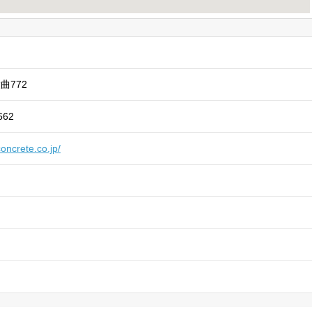
曲772
662
concrete.co.jp/