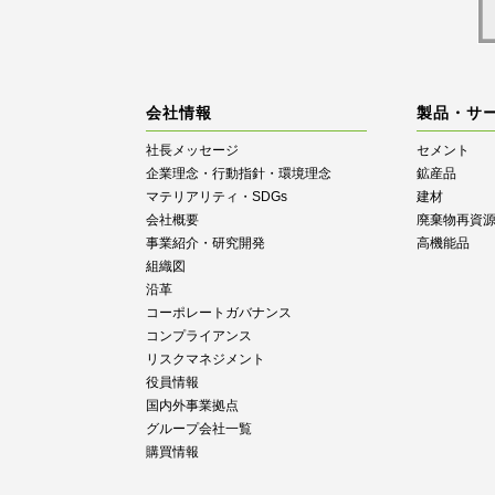
会社情報
製品・サ
社長メッセージ
セメント
企業理念・行動指針・環境理念
鉱産品
マテリアリティ・SDGs
建材
会社概要
廃棄物再資
事業紹介・研究開発
高機能品
組織図
沿革
コーポレートガバナンス
コンプライアンス
リスクマネジメント
役員情報
国内外事業拠点
グループ会社一覧
購買情報