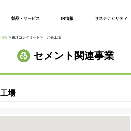
製品・サービス
IR情報
サステナビリティ
場情報
東洋コンクリート㈱ 北央工場
会社情報トップ
IR情報トップ
サステナビリティトップ
採用情報
セメント関連事業
会社概要
IRニュース
企業理念・環境理念・行動指針
新卒採用サイト（全国勤務コース）
コーポレートガバナンス
財務・業績推移
Enviroment（
キャ
事業紹介・研究開発
統合報告書
マテリアリティ・SDGs
インターンシップ（全国勤務コース）
コンプライアンス
IR資料室
Social（社会）
アル
組織図
ステークホルダーの皆様へ
ステークホルダーの皆様へ
高校生採用サイト（地域限定勤務コース）
リスクマネジメント
株式・格付情報
Governance
沿革
SOC Vision2035
価値創造プロセス
役員情報
電子公告
DX戦略
央工場
ディスクロージャー・ポリシー
SOC Vision2035
非財務情報ハイ
中期経営計画
アーカイブ
サステナビリティの推進
SOCN2050