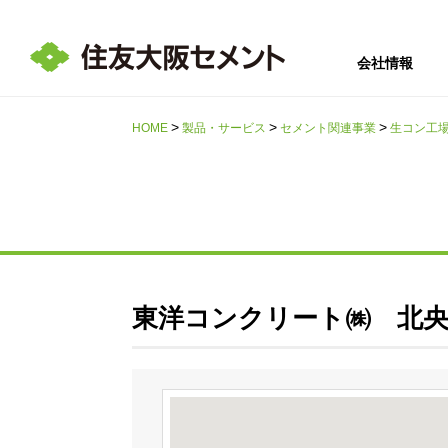
会社情報
HOME
製品・サービス
セメント関連事業
生コン工
サステナビリテ
会社情報
採用情報
IR情報
ィ
東洋コンクリート㈱ 北