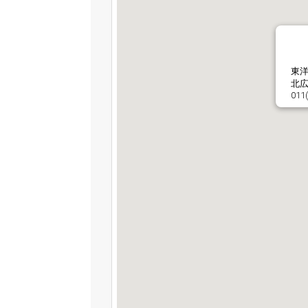
東
北広
011