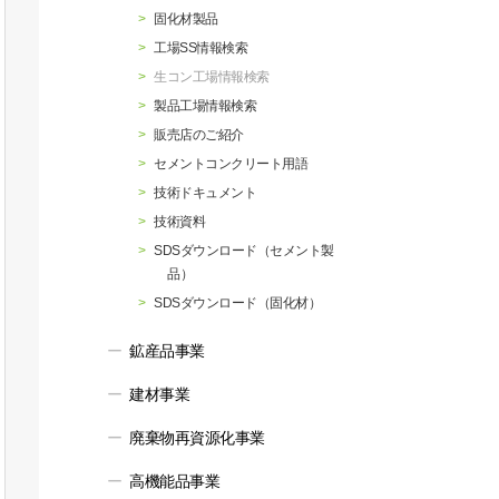
行動指針
マテリアリティ・SDGs
固化材製品
工場SS情報検索
生コン工場情報検索
製品工場情報検索
販売店のご紹介
セメントコンクリート用語
技術ドキュメント
技術資料
SDSダウンロード（セメント製
品）
SDSダウンロード（固化材）
鉱産品事業
建材事業
廃棄物再資源化事業
高機能品事業