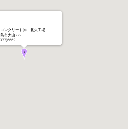
社長メッセージ
企業理念・環境理念・
洋コンクリート㈱ 北央工場
島市大曲772
(377)6662