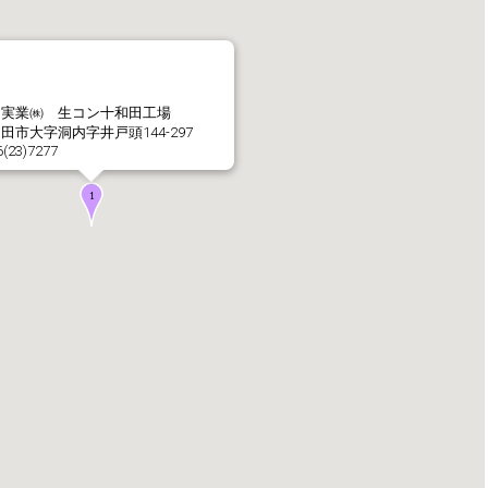
社長メッセージ
企業理念・環境理念・
和実業㈱ 生コン十和田工場
田市大字洞内字井戸頭144-297
6(23)7277