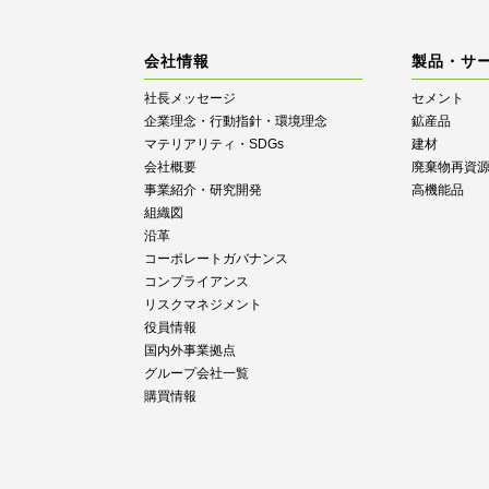
会社情報
製品・サ
社長メッセージ
セメント
企業理念・行動指針・環境理念
鉱産品
マテリアリティ・SDGs
建材
会社概要
廃棄物再資
事業紹介・研究開発
高機能品
組織図
沿革
コーポレートガバナンス
コンプライアンス
リスクマネジメント
役員情報
国内外事業拠点
グループ会社一覧
購買情報