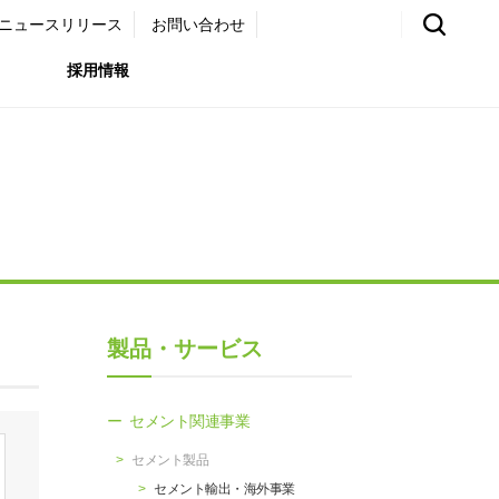
ニュースリリース
お問い合わせ
採用情報
環境）
リア採用サイト
国内外事業拠点
免責・注意事項
ムナイ採用サイト
グループ会社一覧
お問い合わせ
（ガバナンス）
購買情報
製品・サービス
ライト
セメント関連事業
セメント製品
セメント輸出・海外事業