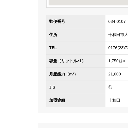
郵便番号
034-0107
住所
十和田市大
TEL
0176(23)7
容量（リットル×1）
1,750㍑×1
月産能力（m³）
21,000
JIS
◎
加盟協組
十和田