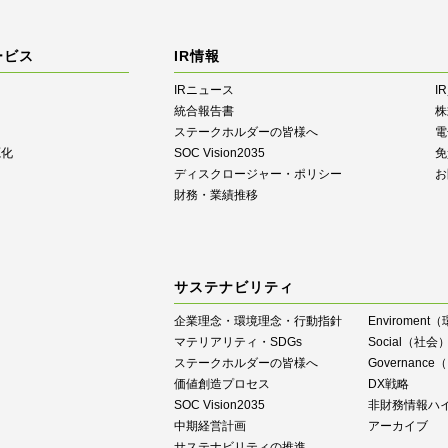
ービス
IR情報
IRニュース
I
統合報告書
株
ステークホルダーの皆様へ
電
源化
SOC Vision2035
免
ディスクロージャー・ポリシー
お
財務・業績推移
サステナビリティ
企業理念・環境理念・行動指針
Enviroment
マテリアリティ・SDGs
Social（社会
ステークホルダーの皆様へ
Governan
価値創造プロセス
DX戦略
SOC Vision2035
⾮財務情報ハ
中期経営計画
アーカイブ
サステナビリティの推進