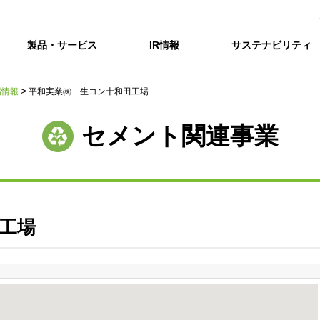
製品・サービス
IR情報
サステナビリティ
場情報
平和実業㈱ 生コン十和田工場
会社情報トップ
IR情報トップ
サステナビリティトップ
採用情報
セメント関連事業
会社概要
IRニュース
企業理念・環境理念・行動指針
新卒採用サイト（全国勤務コース）
コーポレートガバナンス
財務・業績推移
Enviroment（
キャ
事業紹介・研究開発
統合報告書
マテリアリティ・SDGs
インターンシップ（全国勤務コース）
コンプライアンス
IR資料室
Social（社会）
アル
組織図
ステークホルダーの皆様へ
ステークホルダーの皆様へ
高校生採用サイト（地域限定勤務コース）
リスクマネジメント
株式・格付情報
Governance
沿革
SOC Vision2035
価値創造プロセス
役員情報
電子公告
DX戦略
工場
ディスクロージャー・ポリシー
SOC Vision2035
非財務情報ハイ
中期経営計画
アーカイブ
サステナビリティの推進
SOCN2050