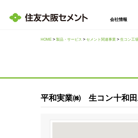
会社情報
HOME
製品・サービス
セメント関連事業
生コン工
サステナビリテ
会社情報
採用情報
IR情報
ィ
平和実業㈱ 生コン十和田