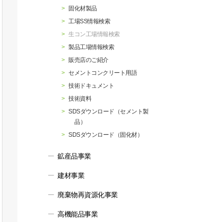
行動指針
マテリアリティ・SDGs
固化材製品
工場SS情報検索
生コン工場情報検索
製品工場情報検索
販売店のご紹介
セメントコンクリート用語
技術ドキュメント
技術資料
SDSダウンロード（セメント製
品）
SDSダウンロード（固化材）
鉱産品事業
建材事業
廃棄物再資源化事業
高機能品事業