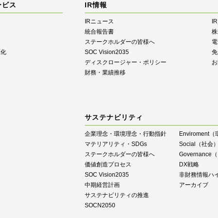
ービス
IR情報
IRニュース
I
統合報告書
株
ステークホルダーの皆様へ
電
源化
SOC Vision2035
免
ディスクロージャー・ポリシー
お
財務・業績推移
サステナビリティ
企業理念・環境理念・行動指針
Enviroment
マテリアリティ・SDGs
Social（社会
ステークホルダーの皆様へ
Governan
価値創造プロセス
DX戦略
SOC Vision2035
⾮財務情報ハ
中期経営計画
アーカイブ
サステナビリティの推進
SOCN2050