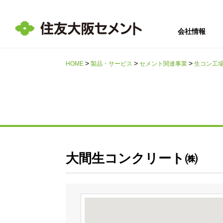
会社情報
HOME
製品・サービス
セメント関連事業
生コン工
サステナビリテ
会社情報
採用情報
IR情報
ィ
大間生コンクリート㈱