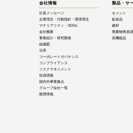
会社情報
製品・サ
社長メッセージ
セメント
企業理念・行動指針・環境理念
鉱産品
マテリアリティ・SDGs
建材
会社概要
廃棄物再資
事業紹介・研究開発
高機能品
組織図
沿革
コーポレートガバナンス
コンプライアンス
リスクマネジメント
役員情報
国内外事業拠点
グループ会社一覧
購買情報