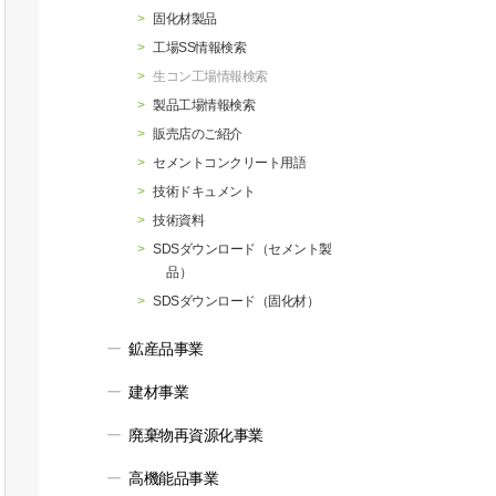
行動指針
マテリアリティ・SDGs
固化材製品
工場SS情報検索
生コン工場情報検索
製品工場情報検索
販売店のご紹介
セメントコンクリート用語
技術ドキュメント
技術資料
SDSダウンロード（セメント製
品）
SDSダウンロード（固化材）
鉱産品事業
建材事業
廃棄物再資源化事業
高機能品事業