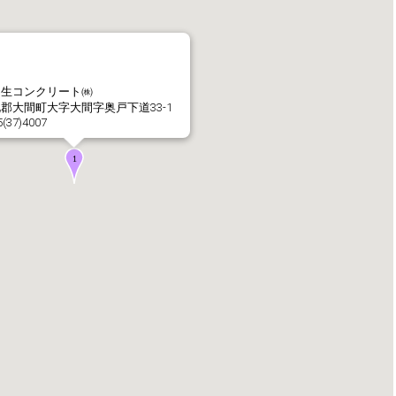
社長メッセージ
企業理念・環境理念・
間生コンクリート㈱
郡大間町大字大間字奥戸下道33-1
5(37)4007