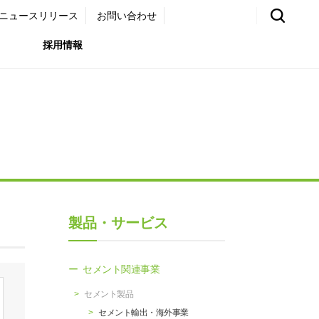
ニュースリリース
お問い合わせ
採用情報
環境）
リア採用サイト
国内外事業拠点
免責・注意事項
ムナイ採用サイト
グループ会社一覧
お問い合わせ
（ガバナンス）
購買情報
製品・サービス
ライト
セメント関連事業
セメント製品
セメント輸出・海外事業