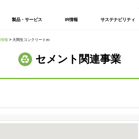
製品・サービス
IR情報
サステナビリティ
場情報
大間生コンクリート㈱
会社情報トップ
IR情報トップ
サステナビリティトップ
採用情報
セメント関連事業
会社概要
IRニュース
企業理念・環境理念・行動指針
新卒採用サイト（全国勤務コース）
コーポレートガバナンス
財務・業績推移
Enviroment（
キャ
事業紹介・研究開発
統合報告書
マテリアリティ・SDGs
インターンシップ（全国勤務コース）
コンプライアンス
IR資料室
Social（社会）
アル
組織図
ステークホルダーの皆様へ
ステークホルダーの皆様へ
高校生採用サイト（地域限定勤務コース）
リスクマネジメント
株式・格付情報
Governance
沿革
SOC Vision2035
価値創造プロセス
役員情報
電子公告
DX戦略
ディスクロージャー・ポリシー
SOC Vision2035
非財務情報ハイ
中期経営計画
アーカイブ
サステナビリティの推進
SOCN2050