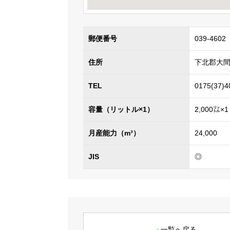
郵便番号
039-4602
住所
下北郡大間
TEL
0175(37)4
容量（リットル×1）
2,000㍑×1
月産能力（m³）
24,000
JIS
◎
一覧へ戻る