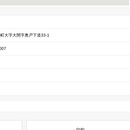
町大字大間字奥戸下道33-1
007
印刷