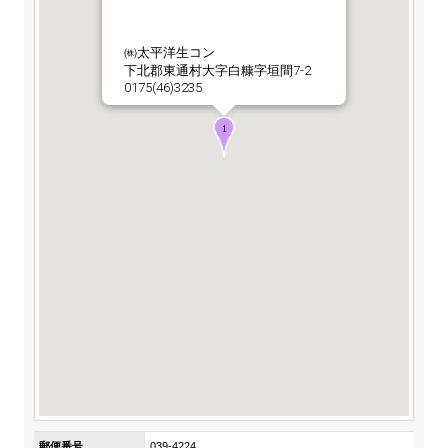
ステークホルダーの皆様へ
マテリアリティ・SDGs
新卒採用サイト（全国勤務コース）
組織図
SOC Vision2035
㈱太平洋生コン
ステークホルダーの皆様へ
下北郡東通村大字白糠字垣間7-2
インターンシップ（全国勤務コース）
沿革
0175(46)3235
ディスクロージャー・ポリシー
個人情報保護方針
サイト利用にあたって
価値創造プロセス
ソーシャルメディアの利用について
高校生採用サイト（地域限定勤務コース）
コーポレートガバナンス
財務・業績推移
SOC Vision2035
キャリア採用サイト
コンプライアンス
お問い合わせ
IR資料室
中期経営計画
アルムナイ採用サイト
リスクマネジメント
株式・格付情報
サステナビリティの推進
役員情報
電子公告
SOCN2050
Copyright(C) SUMITOMO OSAKA CEMENT
国内外事業拠点
Co.,Ltd. All rights reserved.
免責・注意事項
Enviroment（環境）
グループ会社一覧
お問い合わせ
Social（社会）
購買情報
Governance（ガバナンス）
郵便番号
039-4224