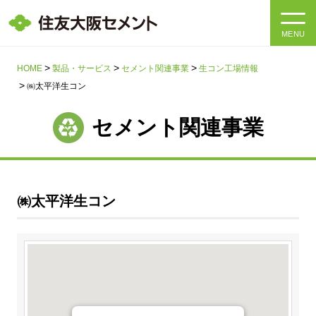
MENU
HOME
HOME
製品・サービス
セメント関連事業
生コン工場情報
㈱太平洋生コン
会社情報
セメント関連事業
製品・サービス
会社情報トップ
社長メッセージ
IR情報
㈱太平洋生コン
企業理念・環境理念・行動指針
サステナビリティ
IR情報トップ
マテリアリティ・SDGs
IRニュース
採用情報
サステナビリティトップ
会社概要
統合報告書
企業理念・環境理念・行動指針
採用情報トップ
事業紹介・研究開発