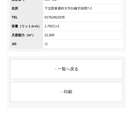
DX戦略
住所
下北郡東通村大字白糠字垣間7-2
TEL
0175(46)3235
非財務情報ハイライト
容量（リットル×1）
1,750㍑×1
DX strategy
月産能力（m³）
21,000
JIS
◎
Non-Financial Information Highlights
アーカイブ
一覧へ戻る
印刷