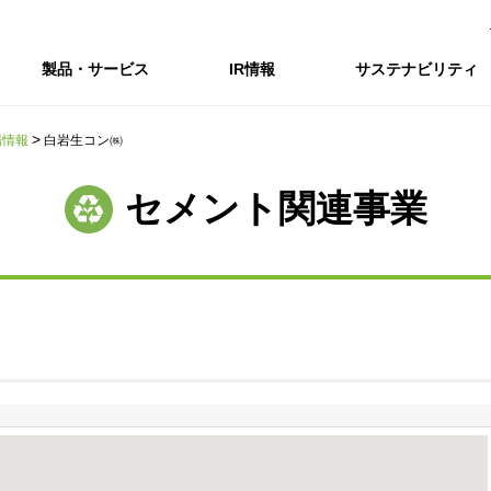
製品・サービス
IR情報
サステナビリティ
場情報
白岩生コン㈱
会社情報トップ
IR情報トップ
サステナビリティトップ
採用情報
セメント関連事業
会社概要
IRニュース
企業理念・環境理念・行動指針
新卒採用サイト（全国勤務コース）
コーポレートガバナンス
財務・業績推移
Enviroment（
キャ
事業紹介・研究開発
統合報告書
マテリアリティ・SDGs
インターンシップ（全国勤務コース）
コンプライアンス
IR資料室
Social（社会）
アル
組織図
ステークホルダーの皆様へ
ステークホルダーの皆様へ
高校生採用サイト（地域限定勤務コース）
リスクマネジメント
株式・格付情報
Governance
沿革
SOC Vision2035
価値創造プロセス
役員情報
電子公告
DX戦略
ディスクロージャー・ポリシー
SOC Vision2035
非財務情報ハイ
中期経営計画
アーカイブ
サステナビリティの推進
SOCN2050