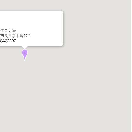
社長メッセージ
企業理念・環境理念・
岩生コン㈱
市長屋字中島27-1
3(44)3997