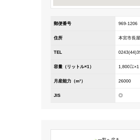
郵便番号
969-1206
住所
本宮市長屋
TEL
0243(44)3
容量（リットル×1）
1,800㍑×1
月産能力（m³）
26000
JIS
◎
一覧へ戻る