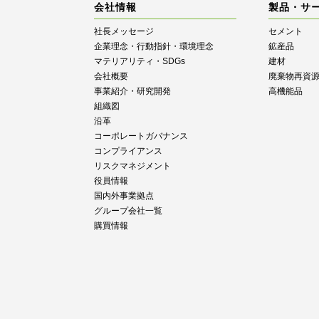
会社情報
製品・サ
社長メッセージ
セメント
企業理念・行動指針・環境理念
鉱産品
マテリアリティ・SDGs
建材
会社概要
廃棄物再資
事業紹介・研究開発
高機能品
組織図
沿革
コーポレートガバナンス
コンプライアンス
リスクマネジメント
役員情報
国内外事業拠点
グループ会社一覧
購買情報