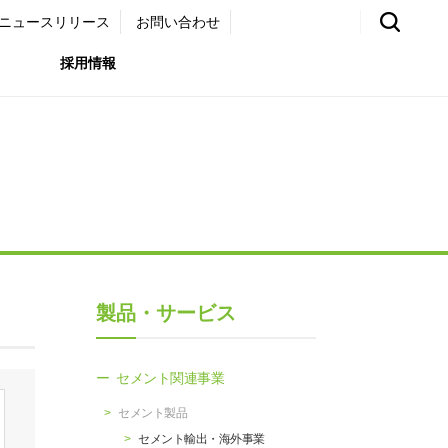
ニュースリリース
お問い合わせ
採用情報
環境）
リア採用サイト
国内外事業拠点
免責・注意事項
ムナイ採用サイト
グループ会社一覧
お問い合わせ
（ガバナンス）
購買情報
製品・サービス
ライト
セメント関連事業
セメント製品
セメント輸出・海外事業