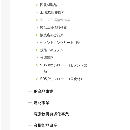
行動指針
マテリアリティ・SDGs
固化材製品
工場SS情報検索
生コン工場情報検索
製品工場情報検索
販売店のご紹介
セメントコンクリート用語
技術ドキュメント
技術資料
SDSダウンロード（セメント製
品）
SDSダウンロード（固化材）
鉱産品事業
建材事業
廃棄物再資源化事業
高機能品事業