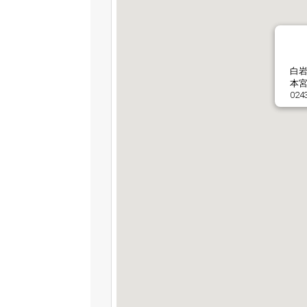
白
本宮
024