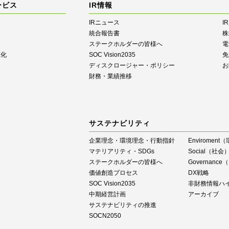
ービス
IR情報
IRニュース
I
統合報告書
株
ステークホルダーの皆様へ
電
源化
SOC Vision2035
免
ディスクロージャー・ポリシー
お
財務・業績推移
サステナビリティ
企業理念・環境理念・行動指針
Enviroment
マテリアリティ・SDGs
Social（社会
ステークホルダーの皆様へ
Governan
価値創造プロセス
DX戦略
SOC Vision2035
⾮財務情報ハ
中期経営計画
アーカイブ
サステナビリティの推進
SOCN2050