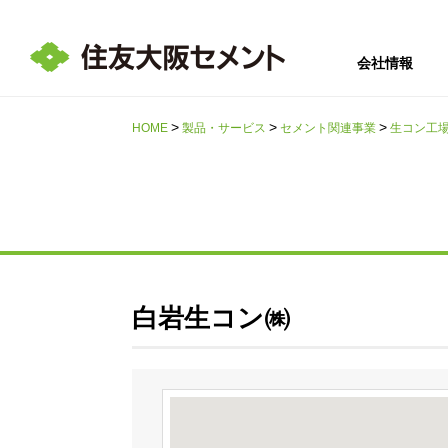
会社情報
HOME
製品・サービス
セメント関連事業
生コン工
サステナビリテ
会社情報
採用情報
IR情報
ィ
白岩生コン㈱