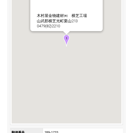
ステークホルダーの皆様へ
マテリアリティ・SDGs
新卒採用サイト（全国勤務コース）
組織図
SOC Vision2035
木村屋金物建材㈱ 横芝工場
ステークホルダーの皆様へ
山武郡横芝光町栗山213
インターンシップ（全国勤務コース）
沿革
0479(82)2210
ディスクロージャー・ポリシー
個人情報保護方針
サイト利用にあたって
価値創造プロセス
ソーシャルメディアの利用について
高校生採用サイト（地域限定勤務コース）
コーポレートガバナンス
財務・業績推移
SOC Vision2035
キャリア採用サイト
コンプライアンス
お問い合わせ
IR資料室
中期経営計画
アルムナイ採用サイト
リスクマネジメント
株式・格付情報
サステナビリティの推進
役員情報
電子公告
SOCN2050
Copyright(C) SUMITOMO OSAKA CEMENT
国内外事業拠点
Co.,Ltd. All rights reserved.
免責・注意事項
Enviroment（環境）
グループ会社一覧
お問い合わせ
Social（社会）
購買情報
Governance（ガバナンス）
郵便番号
289-1733