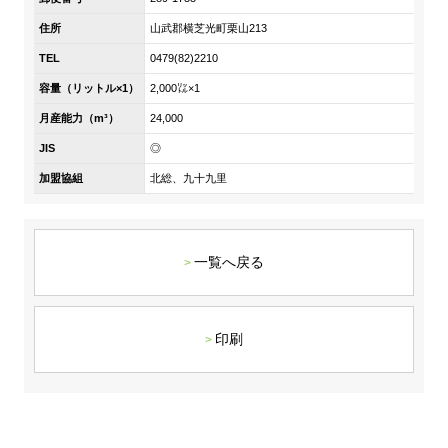
DX戦略
住所
山武郡横芝光町栗山213
TEL
0479(82)2210
非財務情報ハイライト
容量（リットル×1）
2,000㍑×1
DX strategy
月産能力（m³）
24,000
JIS
◎
Non-Financial Information Highlights
加盟協組
北総、九十九里
アーカイブ
一覧へ戻る
印刷