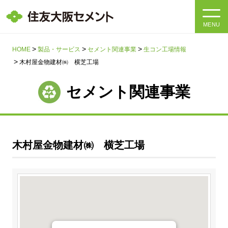
MENU
HOME
HOME
製品・サービス
セメント関連事業
生コン工場情報
木村屋金物建材㈱ 横芝工場
会社情報
セメント関連事業
製品・サービス
会社情報トップ
社長メッセージ
IR情報
木村屋金物建材㈱ 横芝工場
企業理念・環境理念・行動指針
サステナビリティ
IR情報トップ
マテリアリティ・SDGs
IRニュース
採用情報
サステナビリティトップ
会社概要
統合報告書
企業理念・環境理念・行動指針
採用情報トップ
事業紹介・研究開発