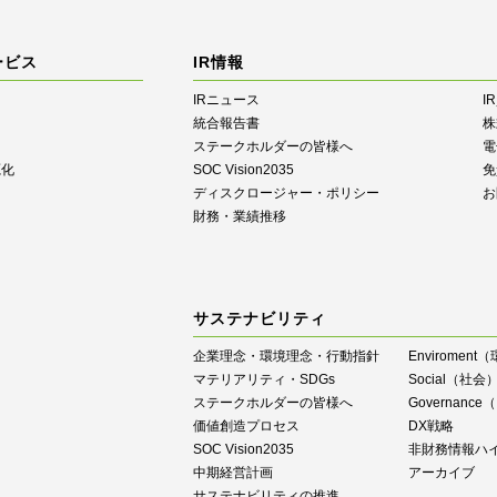
ービス
IR情報
IRニュース
I
統合報告書
株
ステークホルダーの皆様へ
電
源化
SOC Vision2035
免
ディスクロージャー・ポリシー
お
財務・業績推移
サステナビリティ
企業理念・環境理念・行動指針
Enviroment
マテリアリティ・SDGs
Social（社会
ステークホルダーの皆様へ
Governan
価値創造プロセス
DX戦略
SOC Vision2035
⾮財務情報ハ
中期経営計画
アーカイブ
サステナビリティの推進