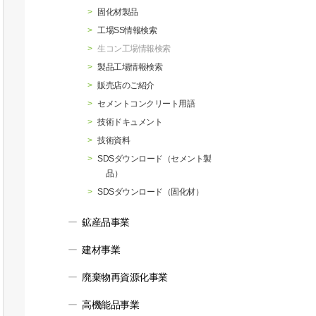
行動指針
マテリアリティ・SDGs
固化材製品
工場SS情報検索
生コン工場情報検索
製品工場情報検索
販売店のご紹介
セメントコンクリート用語
技術ドキュメント
技術資料
SDSダウンロード（セメント製
品）
SDSダウンロード（固化材）
鉱産品事業
建材事業
廃棄物再資源化事業
高機能品事業