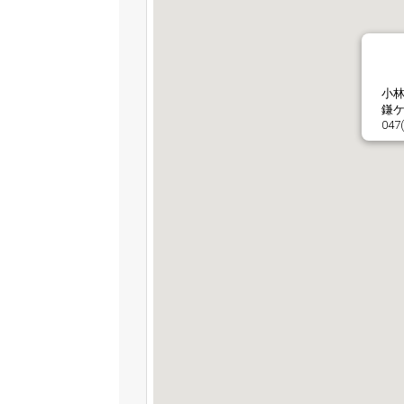
小
鎌ケ
047