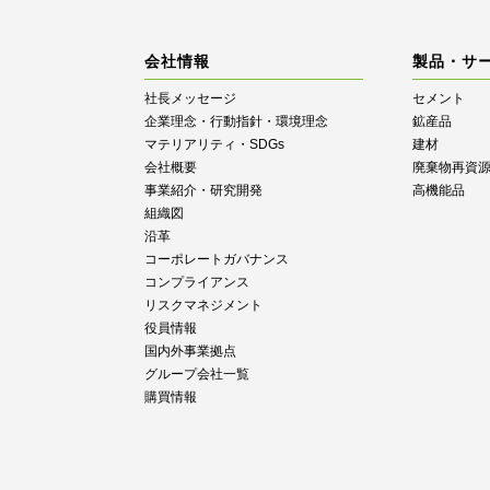
会社情報
製品・サ
社長メッセージ
セメント
企業理念・行動指針・環境理念
鉱産品
マテリアリティ・SDGs
建材
会社概要
廃棄物再資
事業紹介・研究開発
高機能品
組織図
沿革
コーポレートガバナンス
コンプライアンス
リスクマネジメント
役員情報
国内外事業拠点
グループ会社一覧
購買情報