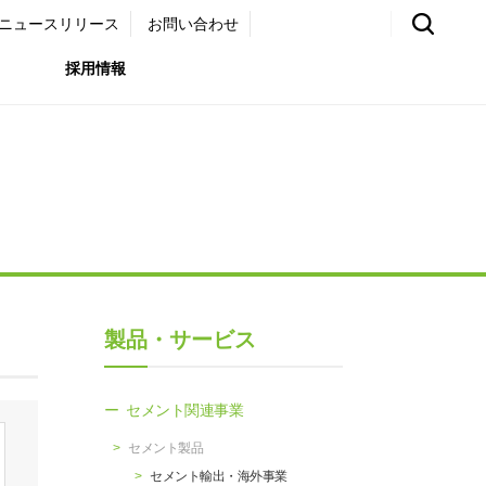
ニュースリリース
お問い合わせ
採用情報
環境）
リア採用サイト
国内外事業拠点
免責・注意事項
ムナイ採用サイト
グループ会社一覧
お問い合わせ
（ガバナンス）
購買情報
製品・サービス
ライト
セメント関連事業
セメント製品
セメント輸出・海外事業