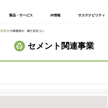
製品・サービス
IR情報
サステナビリティ
場情報
小林建材㈱ 鎌ケ谷生コン
会社情報トップ
IR情報トップ
サステナビリティトップ
採用情報
セメント関連事業
会社概要
IRニュース
企業理念・環境理念・行動指針
新卒採用サイト（全国勤務コース）
コーポレートガバナンス
財務・業績推移
Enviroment（
キャ
事業紹介・研究開発
統合報告書
マテリアリティ・SDGs
インターンシップ（全国勤務コース）
コンプライアンス
IR資料室
Social（社会）
アル
組織図
ステークホルダーの皆様へ
ステークホルダーの皆様へ
高校生採用サイト（地域限定勤務コース）
リスクマネジメント
株式・格付情報
Governance
沿革
SOC Vision2035
価値創造プロセス
役員情報
電子公告
DX戦略
ディスクロージャー・ポリシー
SOC Vision2035
非財務情報ハイ
中期経営計画
アーカイブ
サステナビリティの推進
SOCN2050