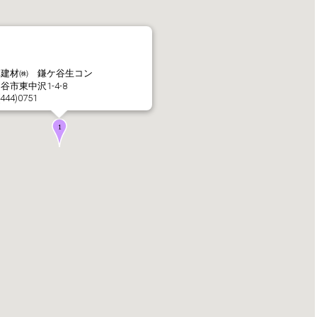
社長メッセージ
企業理念・環境理念・
林建材㈱ 鎌ケ谷生コン
谷市東中沢1-4-8
(444)0751