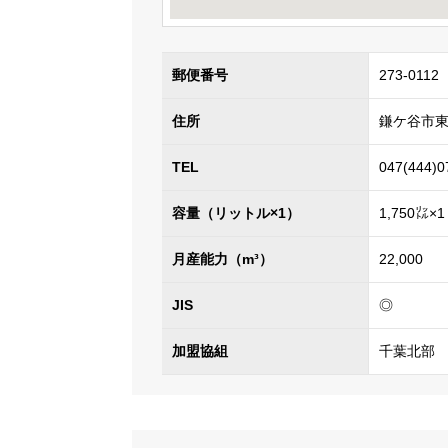
郵便番号
273-0112
住所
鎌ケ谷市東中
TEL
047(444)0
容量（リットル×1）
1,750㍑×1
月産能力（m³）
22,000
JIS
◎
加盟協組
千葉北部