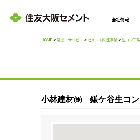
会社情報
HOME
製品・サービス
セメント関連事業
生コン工
サステナビリテ
会社情報
採用情報
IR情報
ィ
小林建材㈱ 鎌ケ谷生コン