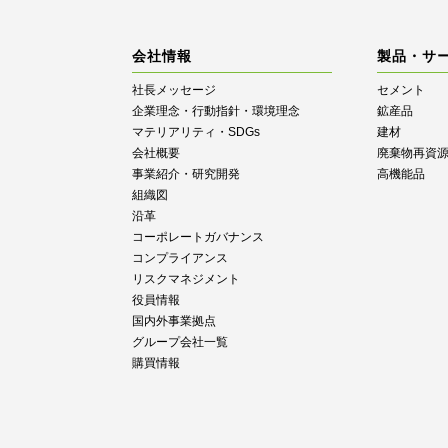
会社情報
製品・サ
社長メッセージ
セメント
企業理念・行動指針・環境理念
鉱産品
マテリアリティ・SDGs
建材
会社概要
廃棄物再資
事業紹介・研究開発
高機能品
組織図
沿革
コーポレートガバナンス
コンプライアンス
リスクマネジメント
役員情報
国内外事業拠点
グループ会社一覧
購買情報