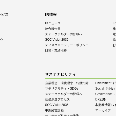
ービス
IR情報
IRニュース
I
統合報告書
株
ステークホルダーの皆様へ
電
源化
SOC Vision2035
免
ディスクロージャー・ポリシー
お
財務・業績推移
サステナビリティ
企業理念・環境理念・行動指針
Enviroment
マテリアリティ・SDGs
Social（社会
ステークホルダーの皆様へ
Governan
価値創造プロセス
DX戦略
SOC Vision2035
⾮財務情報ハ
中期経営計画
アーカイブ
サステナビリティの推進