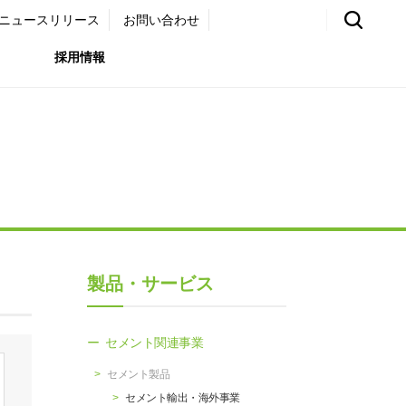
ニュースリリース
お問い合わせ
採用情報
環境）
リア採用サイト
国内外事業拠点
免責・注意事項
ムナイ採用サイト
グループ会社一覧
お問い合わせ
（ガバナンス）
購買情報
製品・サービス
ライト
セメント関連事業
セメント製品
セメント輸出・海外事業