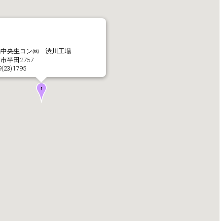
社長メッセージ
企業理念・環境理念・
馬中央生コン㈱ 渋川工場
市半田2757
9(23)1795