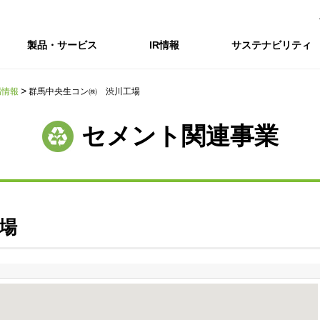
製品・サービス
IR情報
サステナビリティ
場情報
群馬中央生コン㈱ 渋川工場
会社情報トップ
IR情報トップ
サステナビリティトップ
採用情報
セメント関連事業
会社概要
IRニュース
企業理念・環境理念・行動指針
新卒採用サイト（全国勤務コース）
コーポレートガバナンス
財務・業績推移
Enviroment（
キャ
事業紹介・研究開発
統合報告書
マテリアリティ・SDGs
インターンシップ（全国勤務コース）
コンプライアンス
IR資料室
Social（社会）
アル
組織図
ステークホルダーの皆様へ
ステークホルダーの皆様へ
高校生採用サイト（地域限定勤務コース）
リスクマネジメント
株式・格付情報
Governance
沿革
SOC Vision2035
価値創造プロセス
役員情報
電子公告
DX戦略
場
ディスクロージャー・ポリシー
SOC Vision2035
非財務情報ハイ
中期経営計画
アーカイブ
サステナビリティの推進
SOCN2050