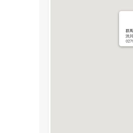
群
渋川
027