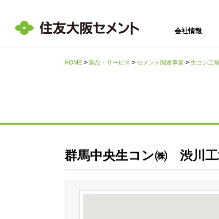
会社情報
HOME
製品・サービス
セメント関連事業
生コン工
サステナビリテ
会社情報
採用情報
IR情報
ィ
群馬中央生コン㈱ 渋川工