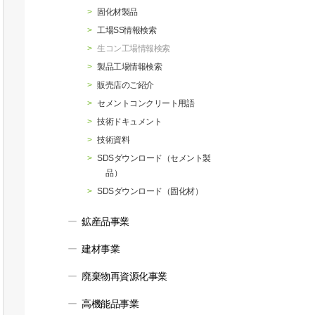
行動指針
マテリアリティ・SDGs
固化材製品
工場SS情報検索
生コン工場情報検索
製品工場情報検索
販売店のご紹介
セメントコンクリート用語
技術ドキュメント
技術資料
SDSダウンロード（セメント製
品）
SDSダウンロード（固化材）
鉱産品事業
建材事業
廃棄物再資源化事業
高機能品事業