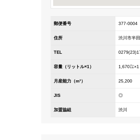
郵便番号
377-0004
住所
渋川市半田2
TEL
0279(23)1
容量（リットル×1）
1,670㍑×1
月産能力（m³）
25,200
JIS
◎
加盟協組
渋川