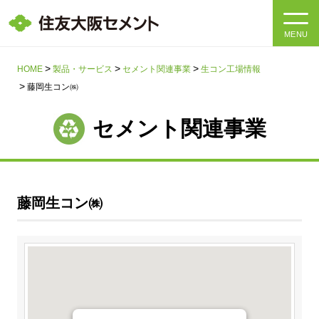
MENU
HOME
HOME
製品・サービス
セメント関連事業
生コン工場情報
藤岡生コン㈱
会社情報
セメント関連事業
製品・サービス
会社情報トップ
社長メッセージ
IR情報
藤岡生コン㈱
企業理念・環境理念・行動指針
サステナビリティ
IR情報トップ
マテリアリティ・SDGs
IRニュース
採用情報
サステナビリティトップ
会社概要
統合報告書
企業理念・環境理念・行動指針
採用情報トップ
事業紹介・研究開発