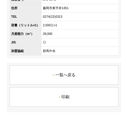
DX戦略
住所
藤岡市東平井1451
TEL
0274(22)0313
非財務情報ハイライト
容量（リットル×1）
2,500㍑×1
DX strategy
月産能力（m³）
28,000
JIS
◎
Non-Financial Information Highlights
加盟協組
群馬中央
アーカイブ
一覧へ戻る
印刷