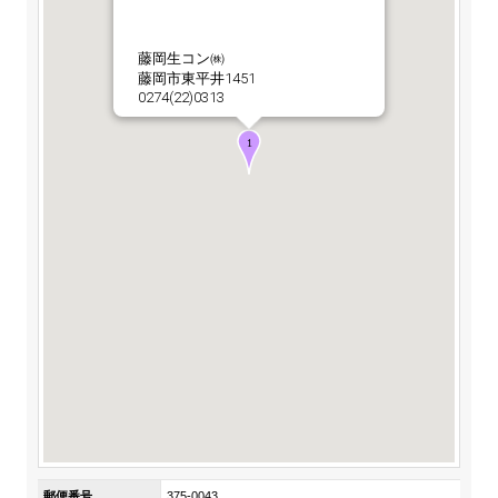
ステークホルダーの皆様へ
マテリアリティ・SDGs
新卒採用サイト（全国勤務コース）
組織図
SOC Vision2035
藤岡生コン㈱
ステークホルダーの皆様へ
藤岡市東平井1451
インターンシップ（全国勤務コース）
沿革
0274(22)0313
ディスクロージャー・ポリシー
個人情報保護方針
サイト利用にあたって
価値創造プロセス
ソーシャルメディアの利用について
高校生採用サイト（地域限定勤務コース）
コーポレートガバナンス
財務・業績推移
SOC Vision2035
キャリア採用サイト
コンプライアンス
お問い合わせ
IR資料室
中期経営計画
アルムナイ採用サイト
リスクマネジメント
株式・格付情報
サステナビリティの推進
役員情報
電子公告
SOCN2050
Copyright(C) SUMITOMO OSAKA CEMENT
国内外事業拠点
Co.,Ltd. All rights reserved.
免責・注意事項
Enviroment（環境）
グループ会社一覧
お問い合わせ
Social（社会）
購買情報
Governance（ガバナンス）
郵便番号
375-0043