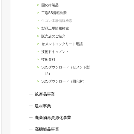
行動指針
マテリアリティ・SDGs
固化材製品
工場SS情報検索
生コン工場情報検索
製品工場情報検索
販売店のご紹介
セメントコンクリート用語
技術ドキュメント
技術資料
SDSダウンロード（セメント製
品）
SDSダウンロード（固化材）
鉱産品事業
建材事業
廃棄物再資源化事業
高機能品事業