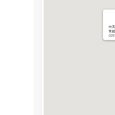
㈱
常総
029