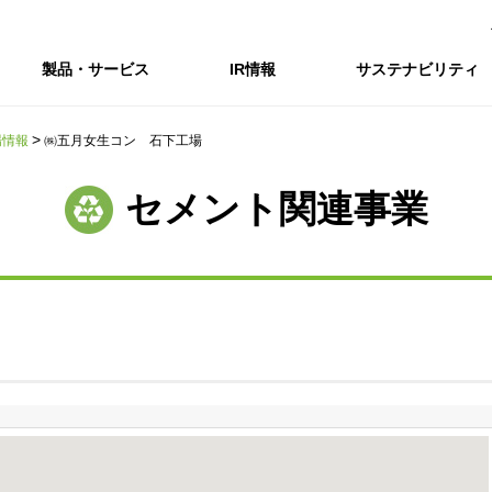
製品・サービス
IR情報
サステナビリティ
場情報
㈱五月女生コン 石下工場
会社情報トップ
IR情報トップ
サステナビリティトップ
採用情報
セメント関連事業
会社概要
IRニュース
企業理念・環境理念・行動指針
新卒採用サイト（全国勤務コース）
コーポレートガバナンス
財務・業績推移
Enviroment（
キャ
事業紹介・研究開発
統合報告書
マテリアリティ・SDGs
インターンシップ（全国勤務コース）
コンプライアンス
IR資料室
Social（社会）
アル
組織図
ステークホルダーの皆様へ
ステークホルダーの皆様へ
高校生採用サイト（地域限定勤務コース）
リスクマネジメント
株式・格付情報
Governance
沿革
SOC Vision2035
価値創造プロセス
役員情報
電子公告
DX戦略
ディスクロージャー・ポリシー
SOC Vision2035
非財務情報ハイ
中期経営計画
アーカイブ
サステナビリティの推進
SOCN2050