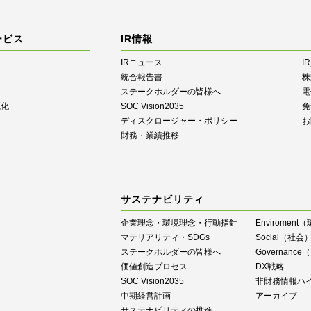
ービス
IR情報
IRニュース
I
統合報告書
株
ステークホルダーの皆様へ
電
源化
SOC Vision2035
免
ディスクロージャー・ポリシー
お
財務・業績推移
サステナビリティ
企業理念・環境理念・行動指針
Enviroment
マテリアリティ・SDGs
Social（社会
ステークホルダーの皆様へ
Governan
価値創造プロセス
DX戦略
SOC Vision2035
⾮財務情報ハ
中期経営計画
アーカイブ
サステナビリティの推進