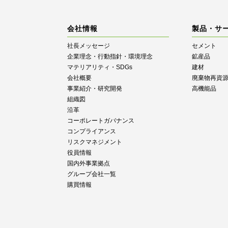
会社情報
製品・サ
社長メッセージ
セメント
企業理念・行動指針・環境理念
鉱産品
マテリアリティ・SDGs
建材
会社概要
廃棄物再資
事業紹介・研究開発
高機能品
組織図
沿革
コーポレートガバナンス
コンプライアンス
リスクマネジメント
役員情報
国内外事業拠点
グループ会社一覧
購買情報