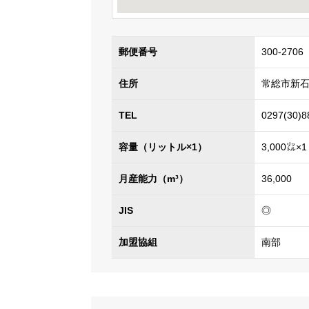
郵便番号
300-2706
住所
常総市新石
TEL
0297(30)8
容量（リットル×1）
3,000㍑×1
月産能力（m³）
36,000
JIS
◎
加盟協組
南部