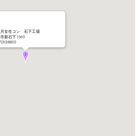
社長メッセージ
企業理念・環境理念・
五月女生コン 石下工場
市新石下1569
7(30)8855