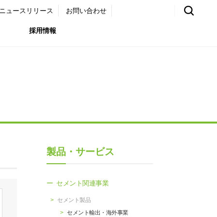
ニュースリリース
お問い合わせ
採用情報
環境）
リア採用サイト
国内外事業拠点
免責・注意事項
ムナイ採用サイト
グループ会社一覧
お問い合わせ
（ガバナンス）
購買情報
製品・サービス
ライト
セメント関連事業
セメント製品
セメント輸出・海外事業