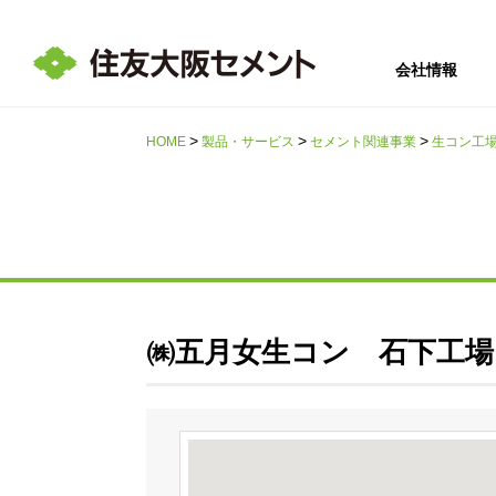
会社情報
HOME
製品・サービス
セメント関連事業
生コン工
サステナビリテ
会社情報
採用情報
IR情報
ィ
㈱五月女生コン 石下工場