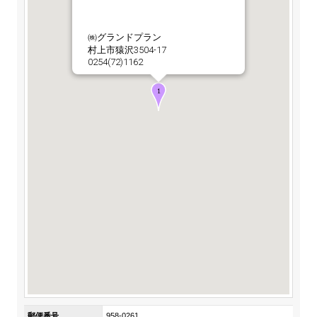
ステークホルダーの皆様へ
マテリアリティ・SDGs
新卒採用サイト（全国勤務コース）
組織図
SOC Vision2035
㈱グランドプラン
ステークホルダーの皆様へ
村上市猿沢3504-17
インターンシップ（全国勤務コース）
沿革
0254(72)1162
ディスクロージャー・ポリシー
個人情報保護方針
サイト利用にあたって
価値創造プロセス
ソーシャルメディアの利用について
高校生採用サイト（地域限定勤務コース）
コーポレートガバナンス
財務・業績推移
SOC Vision2035
キャリア採用サイト
コンプライアンス
お問い合わせ
IR資料室
中期経営計画
アルムナイ採用サイト
リスクマネジメント
株式・格付情報
サステナビリティの推進
役員情報
電子公告
SOCN2050
Copyright(C) SUMITOMO OSAKA CEMENT
国内外事業拠点
Co.,Ltd. All rights reserved.
免責・注意事項
Enviroment（環境）
グループ会社一覧
お問い合わせ
Social（社会）
購買情報
Governance（ガバナンス）
郵便番号
958-0261