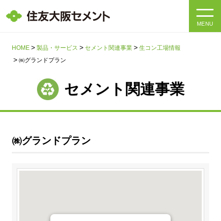
MENU
HOME
HOME
製品・サービス
セメント関連事業
生コン工場情報
㈱グランドプラン
会社情報
セメント関連事業
製品・サービス
会社情報トップ
社長メッセージ
IR情報
㈱グランドプラン
企業理念・環境理念・行動指針
サステナビリティ
IR情報トップ
マテリアリティ・SDGs
IRニュース
採用情報
サステナビリティトップ
会社概要
統合報告書
企業理念・環境理念・行動指針
採用情報トップ
事業紹介・研究開発