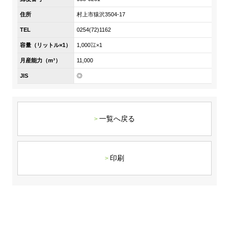
DX戦略
住所
村上市猿沢3504-17
TEL
0254(72)1162
非財務情報ハイライト
容量（リットル×1）
1,000㍑×1
DX strategy
月産能力（m³）
11,000
JIS
◎
Non-Financial Information Highlights
アーカイブ
一覧へ戻る
印刷