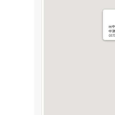
㈱中
中津
057