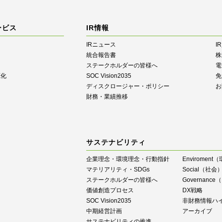
ービス
IR情報
IRニュース
I
統合報告書
株
ステークホルダーの皆様へ
電
源化
SOC Vision2035
免
ディスクロージャー・ポリシー
お
財務・業績推移
サステナビリティ
企業理念・環境理念・行動指針
Enviroment
マテリアリティ・SDGs
Social（社会
ステークホルダーの皆様へ
Governan
価値創造プロセス
DX戦略
SOC Vision2035
⾮財務情報ハ
中期経営計画
アーカイブ
サステナビリティの推進