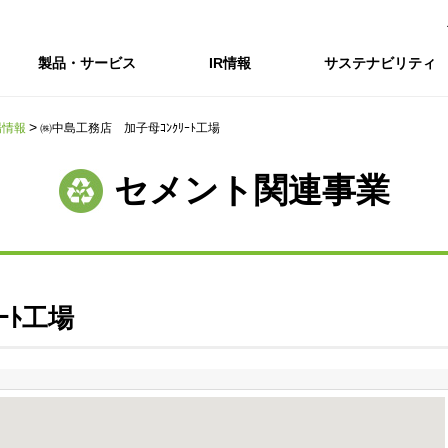
製品・サービス
IR情報
サステナビリティ
場情報
㈱中島工務店 加子母ｺﾝｸﾘｰﾄ工場
会社情報トップ
IR情報トップ
サステナビリティトップ
採用情報
セメント関連事業
会社概要
IRニュース
企業理念・環境理念・行動指針
新卒採用サイト（全国勤務コース）
コーポレートガバナンス
財務・業績推移
Enviroment（
キャ
事業紹介・研究開発
統合報告書
マテリアリティ・SDGs
インターンシップ（全国勤務コース）
コンプライアンス
IR資料室
Social（社会）
アル
組織図
ステークホルダーの皆様へ
ステークホルダーの皆様へ
高校生採用サイト（地域限定勤務コース）
リスクマネジメント
株式・格付情報
Governance
沿革
SOC Vision2035
価値創造プロセス
役員情報
電子公告
DX戦略
ｰﾄ工場
ディスクロージャー・ポリシー
SOC Vision2035
非財務情報ハイ
中期経営計画
アーカイブ
サステナビリティの推進
SOCN2050