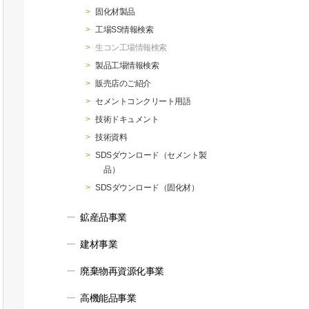
行動指針
マテリアリティ・SDGs
固化材製品
工場SS情報検索
生コン工場情報検索
製品工場情報検索
販売店のご紹介
セメントコンクリート用語
技術ドキュメント
技術資料
SDSダウンロード（セメント製
品）
SDSダウンロード（固化材）
鉱産品事業
建材事業
廃棄物再資源化事業
高機能品事業