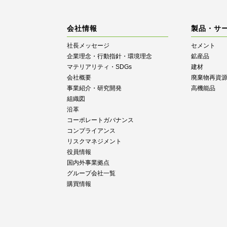
会社情報
製品・サ
社長メッセージ
セメント
企業理念・行動指針・環境理念
鉱産品
マテリアリティ・SDGs
建材
会社概要
廃棄物再資
事業紹介・研究開発
高機能品
組織図
沿革
コーポレートガバナンス
コンプライアンス
リスクマネジメント
役員情報
国内外事業拠点
グループ会社一覧
購買情報