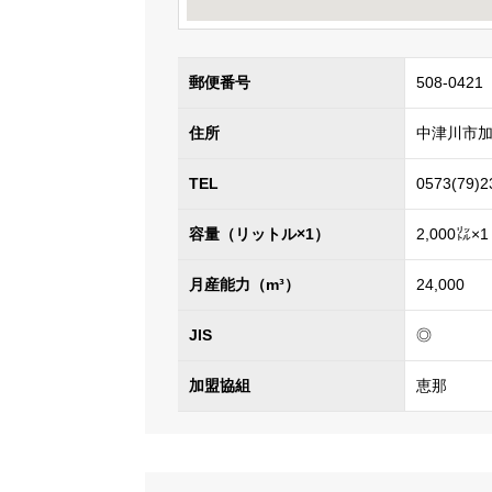
郵便番号
508-0421
住所
中津川市加子
TEL
0573(79)2
容量（リットル×1）
2,000㍑×1
月産能力（m³）
24,000
JIS
◎
加盟協組
恵那