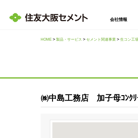
会社情報
HOME
製品・サービス
セメント関連事業
生コン工
サステナビリテ
会社情報
採用情報
IR情報
ィ
㈱中島工務店 加子母ｺﾝｸﾘ