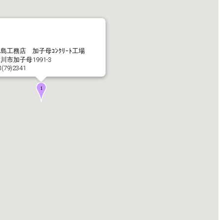
社長メッセージ
企業理念・環境理念・
島工務店 加子母ｺﾝｸﾘｰﾄ工場
川市加子母1991-3
3(79)2341