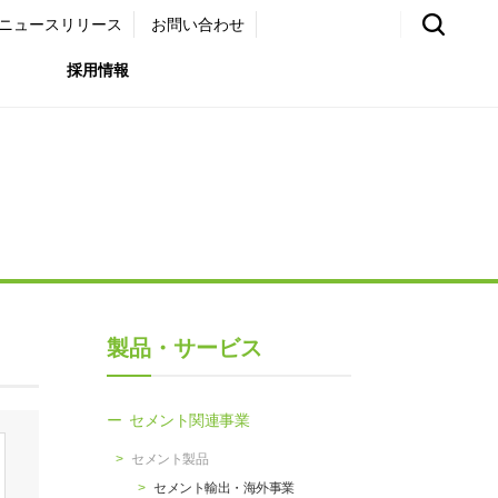
ニュースリリース
お問い合わせ
採用情報
環境）
リア採用サイト
国内外事業拠点
免責・注意事項
ムナイ採用サイト
グループ会社一覧
お問い合わせ
（ガバナンス）
購買情報
製品・サービス
ライト
セメント関連事業
セメント製品
セメント輸出・海外事業