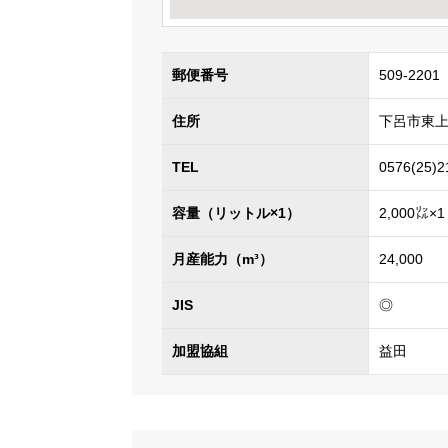
郵便番号
509-2201
住所
下呂市東上田
TEL
0576(25)2
容量（リットル×1）
2,000㍑×1
月産能力（m³）
24,000
JIS
◎
加盟協組
益田