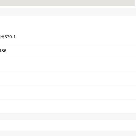
570-1
186