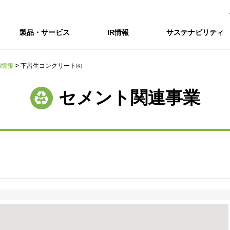
製品・サービス
IR情報
サステナビリティ
場情報
下呂生コンクリート㈱
会社情報トップ
IR情報トップ
サステナビリティトップ
採用情報
セメント関連事業
会社概要
IRニュース
企業理念・環境理念・行動指針
新卒採用サイト（全国勤務コース）
コーポレートガバナンス
財務・業績推移
Enviroment（
キャ
事業紹介・研究開発
統合報告書
マテリアリティ・SDGs
インターンシップ（全国勤務コース）
コンプライアンス
IR資料室
Social（社会）
アル
組織図
ステークホルダーの皆様へ
ステークホルダーの皆様へ
高校生採用サイト（地域限定勤務コース）
リスクマネジメント
株式・格付情報
Governance
沿革
SOC Vision2035
価値創造プロセス
役員情報
電子公告
DX戦略
ディスクロージャー・ポリシー
SOC Vision2035
非財務情報ハイ
中期経営計画
アーカイブ
サステナビリティの推進
SOCN2050