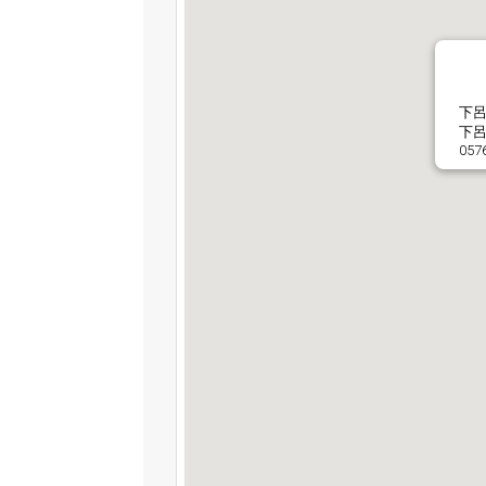
下
下呂
057