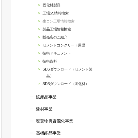
行動指針
マテリアリティ・SDGs
固化材製品
工場SS情報検索
生コン工場情報検索
製品工場情報検索
販売店のご紹介
セメントコンクリート用語
技術ドキュメント
技術資料
SDSダウンロード（セメント製
品）
SDSダウンロード（固化材）
鉱産品事業
建材事業
廃棄物再資源化事業
高機能品事業