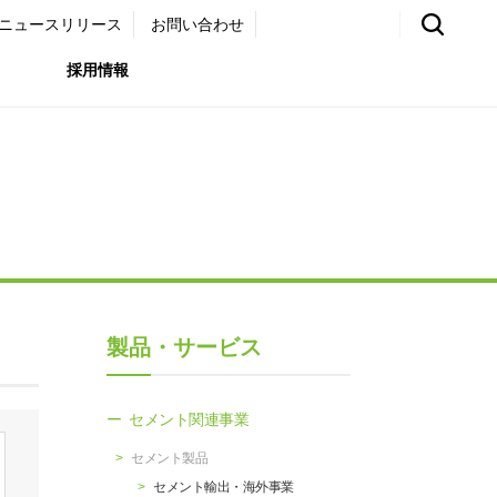
ニュースリリース
お問い合わせ
採用情報
環境）
リア採用サイト
国内外事業拠点
免責・注意事項
ムナイ採用サイト
グループ会社一覧
お問い合わせ
（ガバナンス）
購買情報
製品・サービス
ライト
セメント関連事業
セメント製品
セメント輸出・海外事業