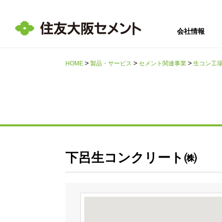
会社情報
HOME
製品・サービス
セメント関連事業
生コン工
サステナビリテ
会社情報
採用情報
IR情報
ィ
下呂生コンクリート㈱