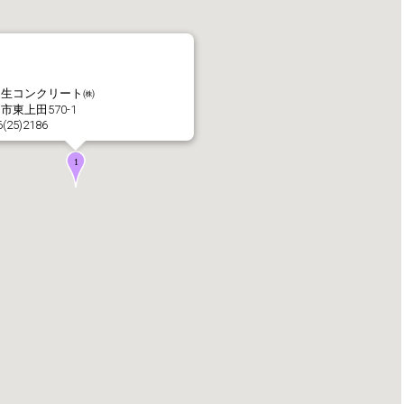
社長メッセージ
企業理念・環境理念・
呂生コンクリート㈱
市東上田570-1
6(25)2186