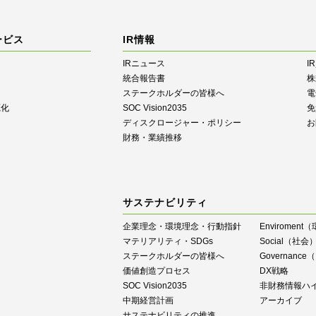
ービス
IR情報
IRニュース
I
統合報告書
株
ステークホルダーの皆様へ
電
源化
SOC Vision2035
免
ディスクロージャー・ポリシー
お
財務・業績推移
サステナビリティ
企業理念・環境理念・行動指針
Enviroment
マテリアリティ・SDGs
Social（社会
ステークホルダーの皆様へ
Governan
価値創造プロセス
DX戦略
SOC Vision2035
⾮財務情報ハ
中期経営計画
アーカイブ
サステナビリティの推進