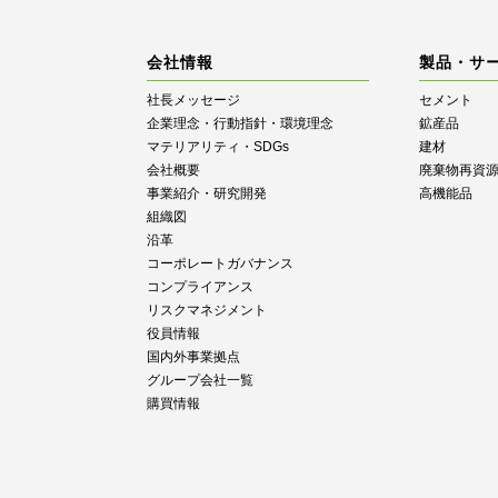
会社情報
製品・サ
社長メッセージ
セメント
企業理念・行動指針・環境理念
鉱産品
マテリアリティ・SDGs
建材
会社概要
廃棄物再資
事業紹介・研究開発
高機能品
組織図
沿革
コーポレートガバナンス
コンプライアンス
リスクマネジメント
役員情報
国内外事業拠点
グループ会社一覧
購買情報