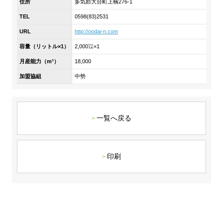
住所
多気郡大台町上楠276-1
DX戦略
TEL
0598(83)2531
URL
http://oodai-n.com
非財務情報ハイライト
容量（リットル×1）
2,000㍑×1
DX strategy
月産能力（m³）
18,000
加盟協組
中勢
Non-Financial Information Highlights
アーカイブ
一覧へ戻る
印刷