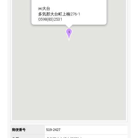
ステークホルダーの皆様へ
マテリアリティ・SDGs
新卒採用サイト（全国勤務コース）
㈱大台
組織図
多気郡大台町上楠276-1
SOC Vision2035
ステークホルダーの皆様へ
0598(83)2531
インターンシップ（全国勤務コース）
沿革
ディスクロージャー・ポリシー
個人情報保護方針
サイト利用にあたって
価値創造プロセス
ソーシャルメディアの利用について
高校生採用サイト（地域限定勤務コース）
コーポレートガバナンス
財務・業績推移
SOC Vision2035
キャリア採用サイト
コンプライアンス
お問い合わせ
IR資料室
中期経営計画
アルムナイ採用サイト
リスクマネジメント
株式・格付情報
サステナビリティの推進
役員情報
電子公告
SOCN2050
Copyright(C) SUMITOMO OSAKA CEMENT
国内外事業拠点
Co.,Ltd. All rights reserved.
免責・注意事項
Enviroment（環境）
グループ会社一覧
お問い合わせ
Social（社会）
購買情報
郵便番号
519-2427
Governance（ガバナンス）