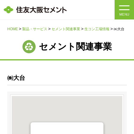
MENU
HOME
HOME
製品・サービス
セメント関連事業
生コン工場情報
㈱大台
会社情報
セメント関連事業
製品・サービス
会社情報トップ
社長メッセージ
IR情報
㈱大台
企業理念・環境理念・行動指針
サステナビリティ
IR情報トップ
マテリアリティ・SDGs
IRニュース
採用情報
サステナビリティトップ
会社概要
統合報告書
企業理念・環境理念・行動指針
採用情報トップ
事業紹介・研究開発