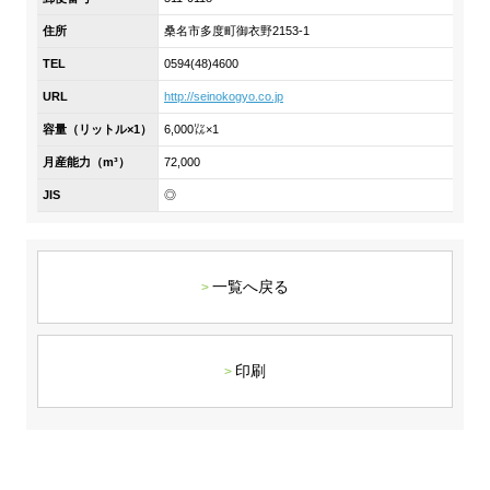
DX戦略
住所
桑名市多度町御衣野2153-1
TEL
0594(48)4600
非財務情報ハイライト
URL
http://seinokogyo.co.jp
DX strategy
容量（リットル×1）
6,000㍑×1
月産能力（m³）
72,000
Non-Financial Information Highlights
JIS
◎
アーカイブ
一覧へ戻る
印刷