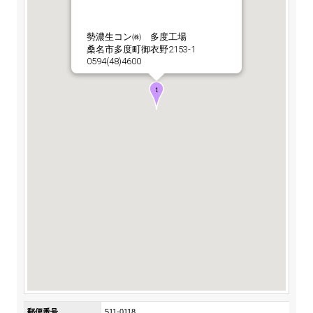
ステークホルダーの皆様へ
マテリアリティ・SDGs
新卒採用サイト（全国勤務コース）
組織図
SOC Vision2035
勢濃生コン㈱ 多度工場
ステークホルダーの皆様へ
桑名市多度町御衣野2153-1
インターンシップ（全国勤務コース）
沿革
0594(48)4600
ディスクロージャー・ポリシー
個人情報保護方針
サイト利用にあたって
価値創造プロセス
ソーシャルメディアの利用について
高校生採用サイト（地域限定勤務コース）
コーポレートガバナンス
財務・業績推移
SOC Vision2035
キャリア採用サイト
コンプライアンス
お問い合わせ
IR資料室
中期経営計画
アルムナイ採用サイト
リスクマネジメント
株式・格付情報
サステナビリティの推進
役員情報
電子公告
SOCN2050
Copyright(C) SUMITOMO OSAKA CEMENT
国内外事業拠点
Co.,Ltd. All rights reserved.
免責・注意事項
Enviroment（環境）
グループ会社一覧
お問い合わせ
Social（社会）
購買情報
Governance（ガバナンス）
郵便番号
511-0118