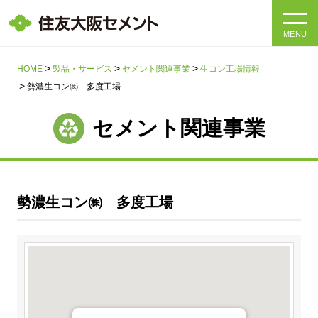
MENU
HOME
HOME
製品・サービス
セメント関連事業
生コン工場情報
勢濃生コン㈱ 多度工場
会社情報
セメント関連事業
製品・サービス
会社情報トップ
社長メッセージ
IR情報
勢濃生コン㈱ 多度工場
企業理念・環境理念・行動指針
サステナビリティ
IR情報トップ
マテリアリティ・SDGs
IRニュース
採用情報
サステナビリティトップ
会社概要
統合報告書
企業理念・環境理念・行動指針
採用情報トップ
事業紹介・研究開発