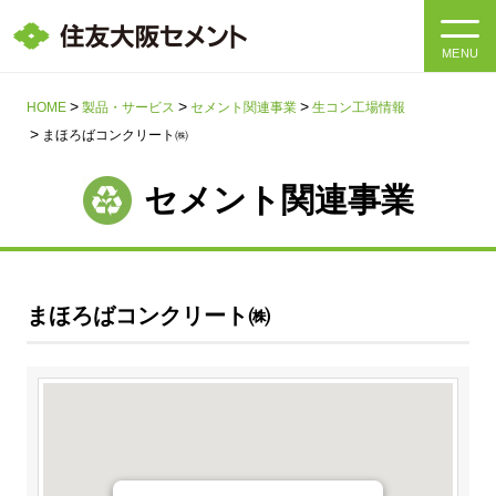
MENU
HOME
HOME
製品・サービス
セメント関連事業
生コン工場情報
まほろばコンクリート㈱
会社情報
セメント関連事業
製品・サービス
会社情報トップ
社長メッセージ
IR情報
まほろばコンクリート㈱
企業理念・環境理念・行動指針
サステナビリティ
IR情報トップ
マテリアリティ・SDGs
IRニュース
採用情報
サステナビリティトップ
会社概要
統合報告書
企業理念・環境理念・行動指針
採用情報トップ
事業紹介・研究開発