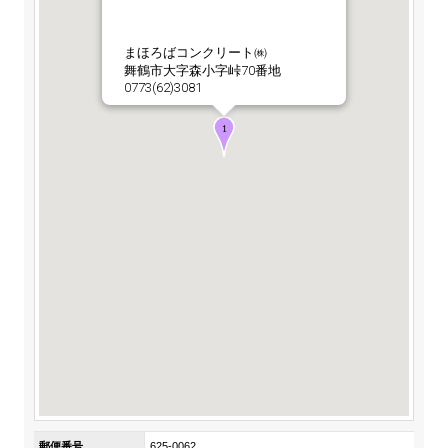
ステークホルダーの皆様へ
マテリアリティ・SDGs
新卒採用サイト（全国勤務コース）
組織図
SOC Vision2035
まほろばコンクリート㈱
ステークホルダーの皆様へ
舞鶴市大字森小字峠70番地
インターンシップ（全国勤務コース）
沿革
0773(62)3081
ディスクロージャー・ポリシー
個人情報保護方針
サイト利用にあたって
価値創造プロセス
ソーシャルメディアの利用について
高校生採用サイト（地域限定勤務コース）
コーポレートガバナンス
財務・業績推移
SOC Vision2035
キャリア採用サイト
コンプライアンス
お問い合わせ
IR資料室
中期経営計画
アルムナイ採用サイト
リスクマネジメント
株式・格付情報
サステナビリティの推進
役員情報
電子公告
SOCN2050
Copyright(C) SUMITOMO OSAKA CEMENT
国内外事業拠点
Co.,Ltd. All rights reserved.
免責・注意事項
Enviroment（環境）
グループ会社一覧
お問い合わせ
Social（社会）
購買情報
Governance（ガバナンス）
郵便番号
625-0062