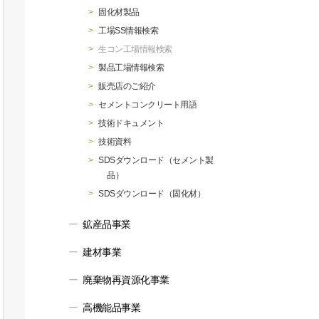
行動指針
マテリアリティ・SDGs
固化材製品
工場SS情報検索
生コン工場情報検索
製品工場情報検索
販売店のご紹介
セメントコンクリート用語
技術ドキュメント
技術資料
SDSダウンロード（セメント製
品）
SDSダウンロード（固化材）
鉱産品事業
建材事業
廃棄物再資源化事業
高機能品事業