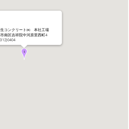
社長メッセージ
企業理念・環境理念・
原生コンクリート㈱ 本社工場
市南区吉祥院中河原里西町4
(312)0404