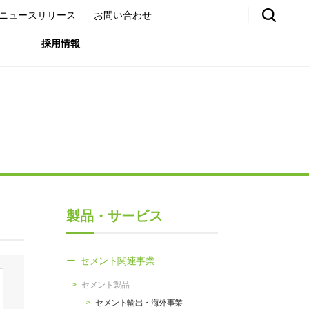
ニュースリリース
お問い合わせ
採用情報
環境）
リア採用サイト
国内外事業拠点
免責・注意事項
ムナイ採用サイト
グループ会社一覧
お問い合わせ
（ガバナンス）
購買情報
製品・サービス
ライト
セメント関連事業
セメント製品
セメント輸出・海外事業