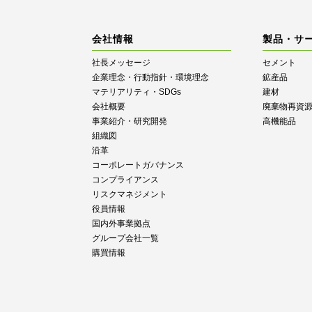
会社情報
製品・サ
社長メッセージ
セメント
企業理念・行動指針・環境理念
鉱産品
マテリアリティ・SDGs
建材
会社概要
廃棄物再資
事業紹介・研究開発
高機能品
組織図
沿革
コーポレートガバナンス
コンプライアンス
リスクマネジメント
役員情報
国内外事業拠点
グループ会社一覧
購買情報