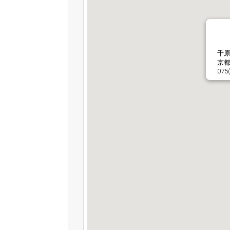
千
京都
075