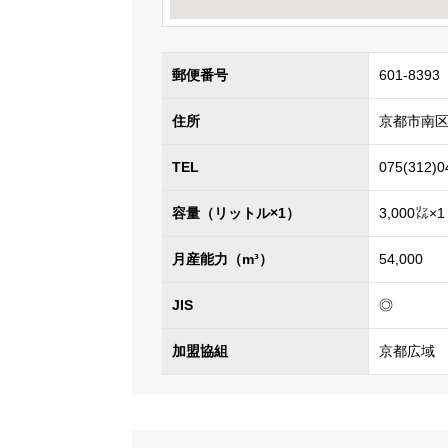
郵便番号
601-8393
住所
京都市南区
TEL
075(312)0
容量（リットル×1）
3,000㍑×1
月産能力（m³）
54,000
JIS
◎
加盟協組
京都広域