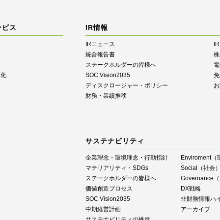
ービス
IR情報
IRニュース
I
統合報告書
株
ステークホルダーの皆様へ
電
源化
SOC Vision2035
免
ディスクロージャー・ポリシー
お
財務・業績推移
サステナビリティ
企業理念・環境理念・行動指針
Enviroment
マテリアリティ・SDGs
Social（社会
ステークホルダーの皆様へ
Governan
価値創造プロセス
DX戦略
SOC Vision2035
⾮財務情報ハ
中期経営計画
アーカイブ
サステナビリティの推進