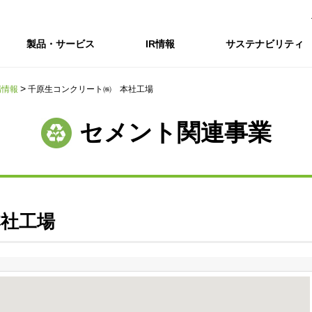
製品・サービス
IR情報
サステナビリティ
場情報
千原生コンクリート㈱ 本社工場
会社情報トップ
IR情報トップ
サステナビリティトップ
採用情報
セメント関連事業
会社概要
IRニュース
企業理念・環境理念・行動指針
新卒採用サイト（全国勤務コース）
コーポレートガバナンス
財務・業績推移
Enviroment（
キャ
事業紹介・研究開発
統合報告書
マテリアリティ・SDGs
インターンシップ（全国勤務コース）
コンプライアンス
IR資料室
Social（社会）
アル
組織図
ステークホルダーの皆様へ
ステークホルダーの皆様へ
高校生採用サイト（地域限定勤務コース）
リスクマネジメント
株式・格付情報
Governance
沿革
SOC Vision2035
価値創造プロセス
役員情報
電子公告
DX戦略
社工場
ディスクロージャー・ポリシー
SOC Vision2035
非財務情報ハイ
中期経営計画
アーカイブ
サステナビリティの推進
SOCN2050