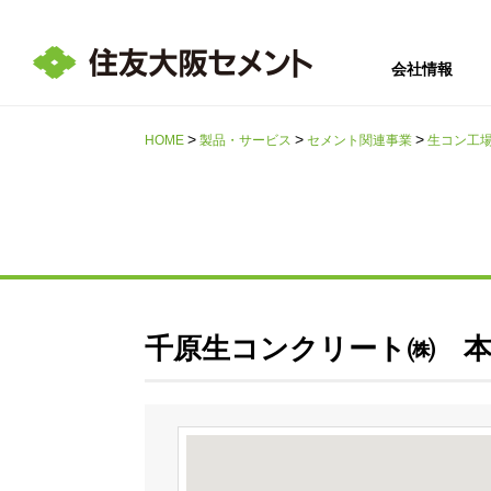
会社情報
HOME
製品・サービス
セメント関連事業
生コン工
サステナビリテ
会社情報
採用情報
IR情報
ィ
千原生コンクリート㈱ 本