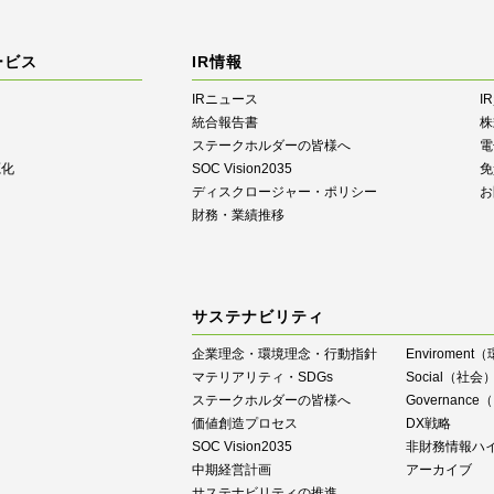
ービス
IR情報
IRニュース
I
統合報告書
株
ステークホルダーの皆様へ
電
源化
SOC Vision2035
免
ディスクロージャー・ポリシー
お
財務・業績推移
サステナビリティ
企業理念・環境理念・行動指針
Enviroment
マテリアリティ・SDGs
Social（社会
ステークホルダーの皆様へ
Governan
価値創造プロセス
DX戦略
SOC Vision2035
⾮財務情報ハ
中期経営計画
アーカイブ
サステナビリティの推進