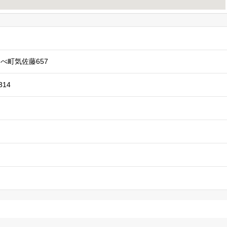
べ町気佐藤657
314