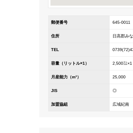
郵便番号
645-0011
住所
日高郡みな
TEL
0739(72)4
容量（リットル×1）
2,500㍑×1
月産能力（m³）
25,000
JIS
◎
加盟協組
広域紀南