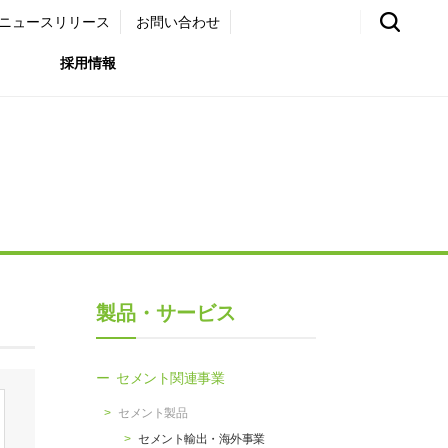
ニュースリリース
お問い合わせ
採用情報
環境）
リア採用サイト
国内外事業拠点
免責・注意事項
ムナイ採用サイト
グループ会社一覧
お問い合わせ
（ガバナンス）
購買情報
製品・サービス
ライト
セメント関連事業
セメント製品
セメント輸出・海外事業