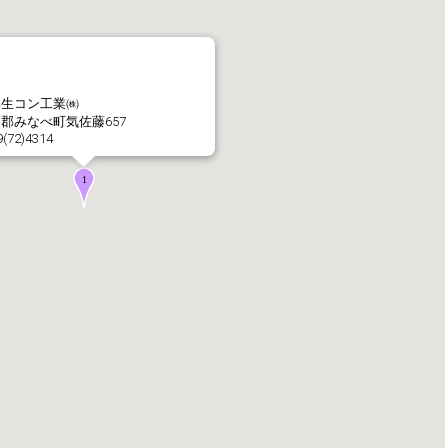
社長メッセージ
企業理念・環境理念・
部生コン工業㈱
郡みなべ町気佐藤657
9(72)4314