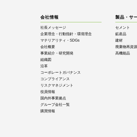
会社情報
製品・サ
社長メッセージ
セメント
企業理念・行動指針・環境理念
鉱産品
マテリアリティ・SDGs
建材
会社概要
廃棄物再資
事業紹介・研究開発
高機能品
組織図
沿革
コーポレートガバナンス
コンプライアンス
リスクマネジメント
役員情報
国内外事業拠点
グループ会社一覧
購買情報