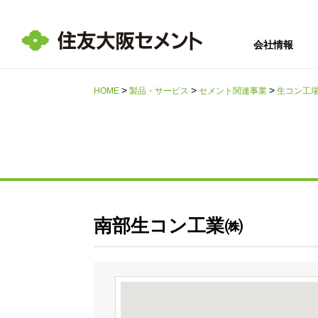
会社情報
HOME
製品・サービス
セメント関連事業
生コン工
サステナビリテ
会社情報
採用情報
IR情報
ィ
南部生コン工業㈱