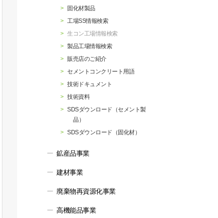
行動指針
マテリアリティ・SDGs
固化材製品
工場SS情報検索
生コン工場情報検索
製品工場情報検索
販売店のご紹介
セメントコンクリート用語
技術ドキュメント
技術資料
SDSダウンロード（セメント製
品）
SDSダウンロード（固化材）
鉱産品事業
建材事業
廃棄物再資源化事業
高機能品事業