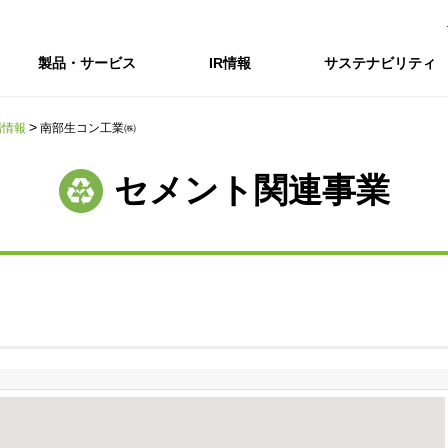
製品・サービス
IR情報
サステナビリティ
場情報
南部生コン工業㈱
会社情報トップ
IR情報トップ
サステナビリティトップ
採用情報
セメント関連事業
会社概要
IRニュース
企業理念・環境理念・行動指針
新卒採用サイト（全国勤務コース）
コーポレートガバナンス
財務・業績推移
Enviroment（
キャ
事業紹介・研究開発
統合報告書
マテリアリティ・SDGs
インターンシップ（全国勤務コース）
コンプライアンス
IR資料室
Social（社会）
アル
組織図
ステークホルダーの皆様へ
ステークホルダーの皆様へ
高校生採用サイト（地域限定勤務コース）
リスクマネジメント
株式・格付情報
Governance
沿革
SOC Vision2035
価値創造プロセス
役員情報
電子公告
DX戦略
ディスクロージャー・ポリシー
SOC Vision2035
非財務情報ハイ
中期経営計画
アーカイブ
サステナビリティの推進
SOCN2050