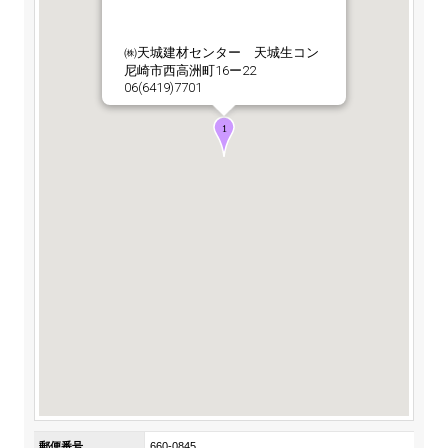
ステークホルダーの皆様へ
マテリアリティ・SDGs
新卒採用サイト（全国勤務コース）
組織図
SOC Vision2035
㈱天城建材センター 天城生コン
ステークホルダーの皆様へ
尼崎市西高洲町16ー22
インターンシップ（全国勤務コース）
沿革
06(6419)7701
ディスクロージャー・ポリシー
個人情報保護方針
サイト利用にあたって
価値創造プロセス
ソーシャルメディアの利用について
高校生採用サイト（地域限定勤務コース）
コーポレートガバナンス
財務・業績推移
SOC Vision2035
キャリア採用サイト
コンプライアンス
お問い合わせ
IR資料室
中期経営計画
アルムナイ採用サイト
リスクマネジメント
株式・格付情報
サステナビリティの推進
役員情報
電子公告
SOCN2050
Copyright(C) SUMITOMO OSAKA CEMENT
国内外事業拠点
Co.,Ltd. All rights reserved.
免責・注意事項
Enviroment（環境）
グループ会社一覧
お問い合わせ
Social（社会）
購買情報
Governance（ガバナンス）
郵便番号
660-0845