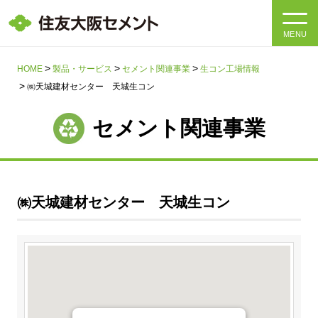
MENU
HOME
HOME
製品・サービス
セメント関連事業
生コン工場情報
㈱天城建材センター 天城生コン
会社情報
セメント関連事業
製品・サービス
会社情報トップ
社長メッセージ
IR情報
㈱天城建材センター 天城生コン
企業理念・環境理念・行動指針
サステナビリティ
IR情報トップ
マテリアリティ・SDGs
IRニュース
採用情報
サステナビリティトップ
会社概要
統合報告書
企業理念・環境理念・行動指針
採用情報トップ
事業紹介・研究開発