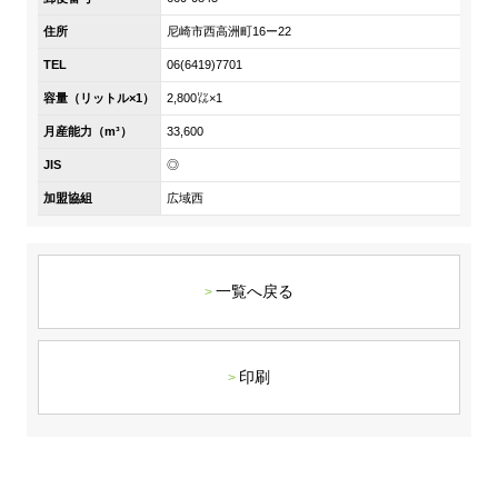
DX戦略
住所
尼崎市西高洲町16ー22
TEL
06(6419)7701
非財務情報ハイライト
容量（リットル×1）
2,800㍑×1
DX strategy
月産能力（m³）
33,600
JIS
◎
Non-Financial Information Highlights
加盟協組
広域西
アーカイブ
一覧へ戻る
印刷