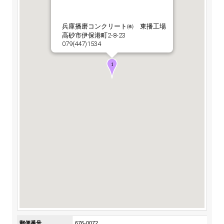
ステークホルダーの皆様へ
マテリアリティ・SDGs
新卒採用サイト（全国勤務コース）
組織図
SOC Vision2035
兵庫播磨コンクリート㈱ 東播工場
ステークホルダーの皆様へ
高砂市伊保港町2-8-23
インターンシップ（全国勤務コース）
沿革
079(447)1534
ディスクロージャー・ポリシー
個人情報保護方針
サイト利用にあたって
価値創造プロセス
ソーシャルメディアの利用について
高校生採用サイト（地域限定勤務コース）
コーポレートガバナンス
財務・業績推移
SOC Vision2035
キャリア採用サイト
コンプライアンス
お問い合わせ
IR資料室
中期経営計画
アルムナイ採用サイト
リスクマネジメント
株式・格付情報
サステナビリティの推進
役員情報
電子公告
SOCN2050
Copyright(C) SUMITOMO OSAKA CEMENT
国内外事業拠点
Co.,Ltd. All rights reserved.
免責・注意事項
Enviroment（環境）
グループ会社一覧
お問い合わせ
Social（社会）
購買情報
Governance（ガバナンス）
郵便番号
676-0072