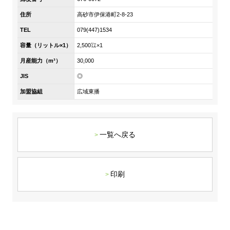
DX戦略
住所
高砂市伊保港町2-8-23
TEL
079(447)1534
非財務情報ハイライト
容量（リットル×1）
2,500㍑×1
DX strategy
月産能力（m³）
30,000
JIS
◎
Non-Financial Information Highlights
加盟協組
広域東播
アーカイブ
一覧へ戻る
印刷