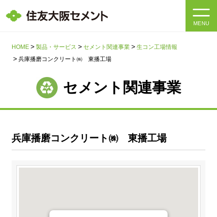
MENU
HOME
HOME
製品・サービス
セメント関連事業
生コン工場情報
兵庫播磨コンクリート㈱ 東播工場
会社情報
セメント関連事業
製品・サービス
会社情報トップ
社長メッセージ
IR情報
兵庫播磨コンクリート㈱ 東播工場
企業理念・環境理念・行動指針
サステナビリティ
IR情報トップ
マテリアリティ・SDGs
IRニュース
採用情報
サステナビリティトップ
会社概要
統合報告書
企業理念・環境理念・行動指針
採用情報トップ
事業紹介・研究開発