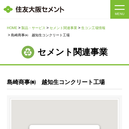
MENU
HOME
HOME
製品・サービス
セメント関連事業
生コン工場情報
島崎商事㈱ 越知生コンクリート工場
会社情報
セメント関連事業
製品・サービス
会社情報トップ
社長メッセージ
IR情報
島崎商事㈱ 越知生コンクリート工場
企業理念・環境理念・行動指針
サステナビリティ
IR情報トップ
マテリアリティ・SDGs
IRニュース
採用情報
サステナビリティトップ
会社概要
統合報告書
企業理念・環境理念・行動指針
採用情報トップ
事業紹介・研究開発