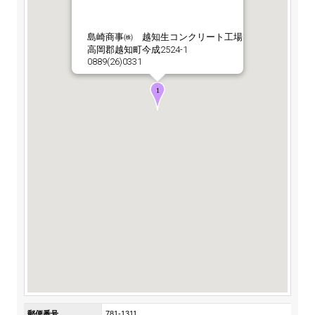
ステークホルダーの皆様へ
マテリアリティ・SDGs
新卒採用サイト（全国勤務コース）
組織図
SOC Vision2035
島崎商事㈱ 越知生コンクリート工場
ステークホルダーの皆様へ
高岡郡越知町今成2524-1
インターンシップ（全国勤務コース）
沿革
0889(26)0331
ディスクロージャー・ポリシー
個人情報保護方針
サイト利用にあたって
価値創造プロセス
ソーシャルメディアの利用について
高校生採用サイト（地域限定勤務コース）
コーポレートガバナンス
財務・業績推移
SOC Vision2035
キャリア採用サイト
コンプライアンス
お問い合わせ
IR資料室
中期経営計画
アルムナイ採用サイト
リスクマネジメント
株式・格付情報
サステナビリティの推進
役員情報
電子公告
SOCN2050
Copyright(C) SUMITOMO OSAKA CEMENT
国内外事業拠点
Co.,Ltd. All rights reserved.
免責・注意事項
Enviroment（環境）
グループ会社一覧
お問い合わせ
Social（社会）
購買情報
Governance（ガバナンス）
郵便番号
781-1311