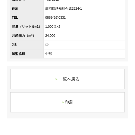
DX戦略
住所
高岡郡越知町今成2524-1
TEL
0889(26)0331
非財務情報ハイライト
容量（リットル×1）
1,000㍑×2
DX strategy
月産能力（m³）
24,000
JIS
◎
Non-Financial Information Highlights
加盟協組
中部
アーカイブ
一覧へ戻る
印刷