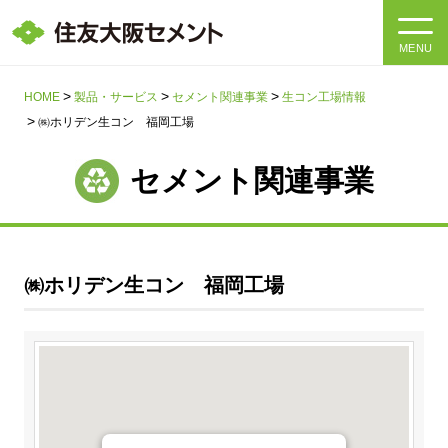
MENU
HOME
HOME
製品・サービス
セメント関連事業
生コン工場情報
㈱ホリデン生コン 福岡工場
会社情報
セメント関連事業
製品・サービス
会社情報トップ
社長メッセージ
IR情報
㈱ホリデン生コン 福岡工場
企業理念・環境理念・行動指針
サステナビリティ
IR情報トップ
マテリアリティ・SDGs
IRニュース
採用情報
サステナビリティトップ
会社概要
統合報告書
企業理念・環境理念・行動指針
採用情報トップ
事業紹介・研究開発