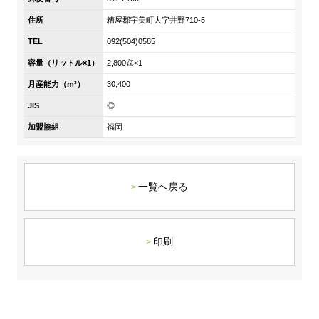
DX戦略
住所
糟屋郡宇美町大字井野710-5
TEL
092(504)0585
非財務情報ハイライト
容量（リットル×1）
2,800㍑×1
DX strategy
月産能力（m³）
30,400
JIS
◎
Non-Financial Information Highlights
加盟協組
福岡
アーカイブ
一覧へ戻る
印刷