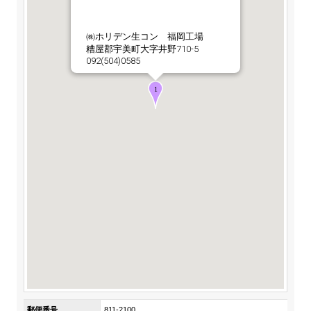
ステークホルダーの皆様へ
マテリアリティ・SDGs
新卒採用サイト（全国勤務コース）
組織図
SOC Vision2035
㈱ホリデン生コン 福岡工場
ステークホルダーの皆様へ
糟屋郡宇美町大字井野710-5
インターンシップ（全国勤務コース）
沿革
092(504)0585
ディスクロージャー・ポリシー
個人情報保護方針
サイト利用にあたって
価値創造プロセス
ソーシャルメディアの利用について
高校生採用サイト（地域限定勤務コース）
コーポレートガバナンス
財務・業績推移
SOC Vision2035
キャリア採用サイト
コンプライアンス
お問い合わせ
IR資料室
中期経営計画
アルムナイ採用サイト
リスクマネジメント
株式・格付情報
サステナビリティの推進
役員情報
電子公告
SOCN2050
Copyright(C) SUMITOMO OSAKA CEMENT
国内外事業拠点
Co.,Ltd. All rights reserved.
免責・注意事項
Enviroment（環境）
グループ会社一覧
お問い合わせ
Social（社会）
購買情報
Governance（ガバナンス）
郵便番号
811-2100