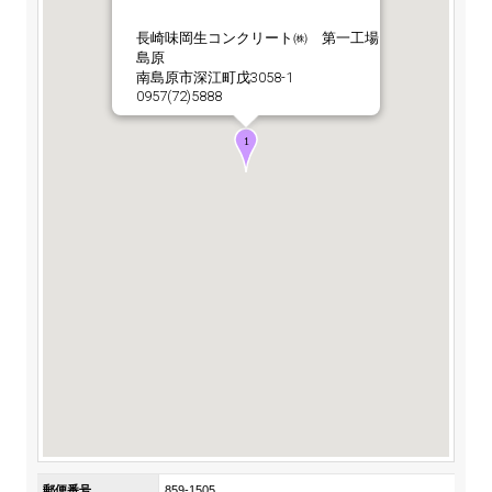
ステークホルダーの皆様へ
マテリアリティ・SDGs
新卒採用サイト（全国勤務コース）
組織図
長崎味岡生コンクリート㈱ 第一工場
SOC Vision2035
島原
ステークホルダーの皆様へ
南島原市深江町戊3058-1
インターンシップ（全国勤務コース）
沿革
0957(72)5888
ディスクロージャー・ポリシー
個人情報保護方針
サイト利用にあたって
価値創造プロセス
ソーシャルメディアの利用について
高校生採用サイト（地域限定勤務コース）
コーポレートガバナンス
財務・業績推移
SOC Vision2035
キャリア採用サイト
コンプライアンス
お問い合わせ
IR資料室
中期経営計画
アルムナイ採用サイト
リスクマネジメント
株式・格付情報
サステナビリティの推進
役員情報
電子公告
SOCN2050
Copyright(C) SUMITOMO OSAKA CEMENT
国内外事業拠点
Co.,Ltd. All rights reserved.
免責・注意事項
Enviroment（環境）
グループ会社一覧
お問い合わせ
Social（社会）
購買情報
Governance（ガバナンス）
郵便番号
859-1505