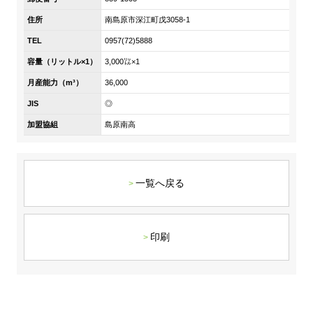
DX戦略
住所
南島原市深江町戊3058-1
TEL
0957(72)5888
非財務情報ハイライト
容量（リットル×1）
3,000㍑×1
DX strategy
月産能力（m³）
36,000
JIS
◎
Non-Financial Information Highlights
加盟協組
島原南高
アーカイブ
一覧へ戻る
印刷