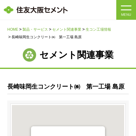
MENU
HOME
HOME
製品・サービス
セメント関連事業
生コン工場情報
長崎味岡生コンクリート㈱ 第一工場 島原
会社情報
セメント関連事業
製品・サービス
会社情報トップ
社長メッセージ
IR情報
長崎味岡生コンクリート㈱ 第一工場 島原
企業理念・環境理念・行動指針
サステナビリティ
IR情報トップ
マテリアリティ・SDGs
IRニュース
採用情報
サステナビリティトップ
会社概要
統合報告書
企業理念・環境理念・行動指針
採用情報トップ
事業紹介・研究開発