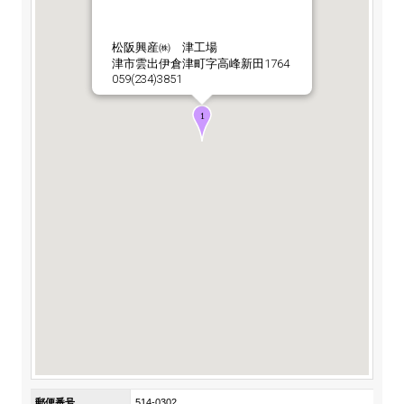
ステークホルダーの皆様へ
マテリアリティ・SDGs
新卒採用サイト（全国勤務コース）
組織図
SOC Vision2035
松阪興産㈱ 津工場
ステークホルダーの皆様へ
津市雲出伊倉津町字高峰新田1764
インターンシップ（全国勤務コース）
沿革
059(234)3851
ディスクロージャー・ポリシー
個人情報保護方針
サイト利用にあたって
価値創造プロセス
ソーシャルメディアの利用について
高校生採用サイト（地域限定勤務コース）
コーポレートガバナンス
財務・業績推移
SOC Vision2035
キャリア採用サイト
コンプライアンス
お問い合わせ
IR資料室
中期経営計画
アルムナイ採用サイト
リスクマネジメント
株式・格付情報
サステナビリティの推進
役員情報
電子公告
SOCN2050
Copyright(C) SUMITOMO OSAKA CEMENT
国内外事業拠点
Co.,Ltd. All rights reserved.
免責・注意事項
Enviroment（環境）
グループ会社一覧
お問い合わせ
Social（社会）
購買情報
Governance（ガバナンス）
郵便番号
514-0302