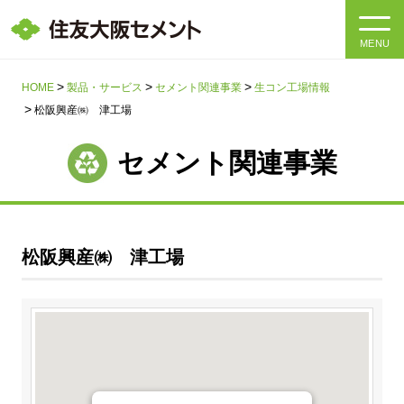
MENU
HOME
HOME
製品・サービス
セメント関連事業
生コン工場情報
松阪興産㈱ 津工場
会社情報
セメント関連事業
製品・サービス
会社情報トップ
社長メッセージ
IR情報
松阪興産㈱ 津工場
企業理念・環境理念・行動指針
サステナビリティ
IR情報トップ
マテリアリティ・SDGs
IRニュース
採用情報
サステナビリティトップ
会社概要
統合報告書
企業理念・環境理念・行動指針
採用情報トップ
事業紹介・研究開発