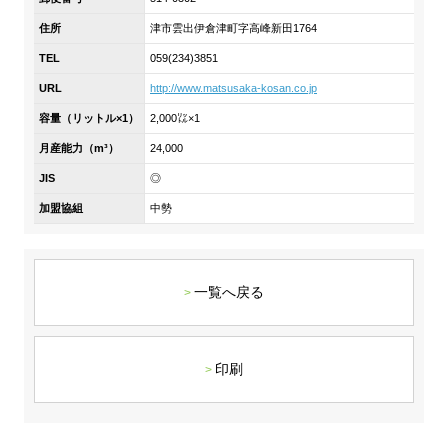
DX戦略
住所
津市雲出伊倉津町字高峰新田1764
TEL
059(234)3851
非財務情報ハイライト
URL
http://www.matsusaka-kosan.co.jp
DX strategy
容量（リットル×1）
2,000㍑×1
月産能力（m³）
24,000
Non-Financial Information Highlights
JIS
◎
加盟協組
中勢
アーカイブ
一覧へ戻る
印刷