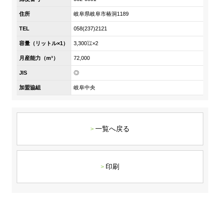
DX戦略
住所
岐阜県岐阜市椿洞1189
TEL
058(237)2121
非財務情報ハイライト
容量（リットル×1）
3,300㍑×2
DX strategy
月産能力（m³）
72,000
JIS
◎
Non-Financial Information Highlights
加盟協組
岐阜中央
アーカイブ
一覧へ戻る
印刷