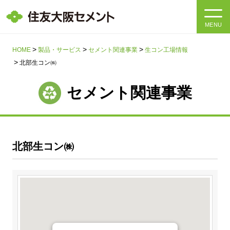
MENU
HOME
HOME
製品・サービス
セメント関連事業
生コン工場情報
北部生コン㈱
会社情報
セメント関連事業
製品・サービス
会社情報トップ
社長メッセージ
IR情報
北部生コン㈱
企業理念・環境理念・行動指針
サステナビリティ
IR情報トップ
マテリアリティ・SDGs
IRニュース
採用情報
サステナビリティトップ
会社概要
統合報告書
企業理念・環境理念・行動指針
採用情報トップ
事業紹介・研究開発