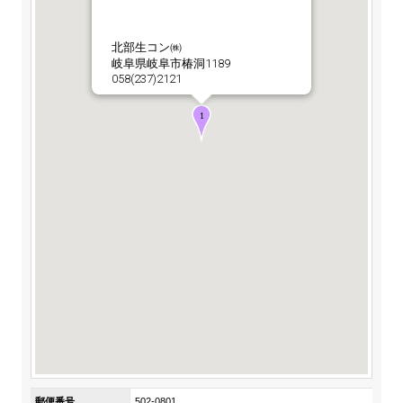
ステークホルダーの皆様へ
マテリアリティ・SDGs
新卒採用サイト（全国勤務コース）
組織図
SOC Vision2035
北部生コン㈱
ステークホルダーの皆様へ
岐阜県岐阜市椿洞1189
インターンシップ（全国勤務コース）
沿革
058(237)2121
ディスクロージャー・ポリシー
個人情報保護方針
サイト利用にあたって
価値創造プロセス
ソーシャルメディアの利用について
高校生採用サイト（地域限定勤務コース）
コーポレートガバナンス
財務・業績推移
SOC Vision2035
キャリア採用サイト
コンプライアンス
お問い合わせ
IR資料室
中期経営計画
アルムナイ採用サイト
リスクマネジメント
株式・格付情報
サステナビリティの推進
役員情報
電子公告
SOCN2050
Copyright(C) SUMITOMO OSAKA CEMENT
国内外事業拠点
Co.,Ltd. All rights reserved.
免責・注意事項
Enviroment（環境）
グループ会社一覧
お問い合わせ
Social（社会）
購買情報
Governance（ガバナンス）
郵便番号
502-0801