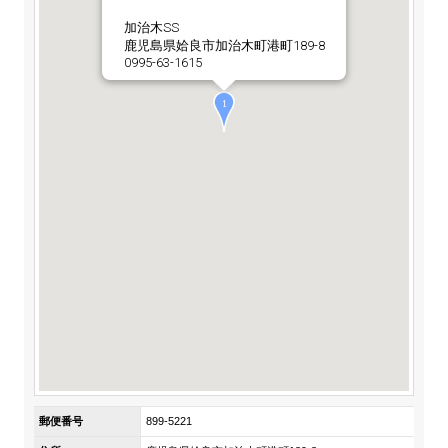
ステークホルダーの皆様へ
マテリアリティ・SDGs
新卒採用サイト（全国勤務コース）
加治木SS
組織図
鹿児島県姶良市加治木町港町189-8
SOC Vision2035
ステークホルダーの皆様へ
0995-63-1615
インターンシップ（全国勤務コース）
沿革
ディスクロージャー・ポリシー
個人情報保護方針
サイト利用にあたって
価値創造プロセス
ソーシャルメディアの利用について
高校生採用サイト（地域限定勤務コース）
コーポレートガバナンス
財務・業績推移
SOC Vision2035
キャリア採用サイト
コンプライアンス
お問い合わせ
IR資料室
中期経営計画
アルムナイ採用サイト
リスクマネジメント
株式・格付情報
サステナビリティの推進
役員情報
電子公告
SOCN2050
Copyright(C) SUMITOMO OSAKA CEMENT
国内外事業拠点
Co.,Ltd. All rights reserved.
免責・注意事項
Enviroment（環境）
グループ会社一覧
お問い合わせ
Social（社会）
購買情報
郵便番号
899-5221
Governance（ガバナンス）