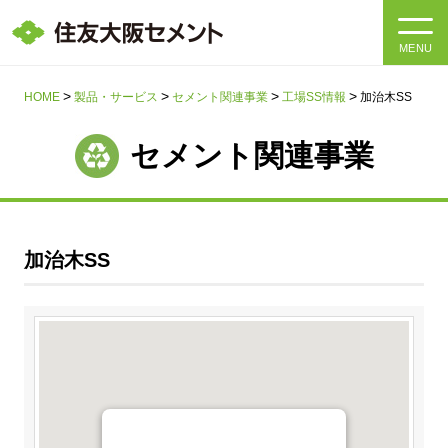
MENU
HOME
HOME
製品・サービス
セメント関連事業
工場SS情報
加治木SS
会社情報
セメント関連事業
製品・サービス
会社情報トップ
社長メッセージ
IR情報
加治木SS
企業理念・環境理念・行動指針
サステナビリティ
IR情報トップ
マテリアリティ・SDGs
IRニュース
採用情報
サステナビリティトップ
会社概要
統合報告書
企業理念・環境理念・行動指針
採用情報トップ
事業紹介・研究開発