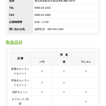
住所
鹿児島県姶良市加治木町港町189-8
DX戦略
TEL
0995-63-1615
FAX
0995-62-4383
非財務情報ハイライト
出荷時間帯
8:00～17:00
DX strategy
問い合わせ先
福岡支店 092-441-1441
Non-Financial Information Highlights
取扱品目
アーカイブ
荷 姿
品 種
バラ
袋
フレコン
普通ポルトラン
○
○
○
ドセメント
早強ポルトラン
○
○
ドセメント
高炉セメント
○
○
○
タフロック３E
○
型