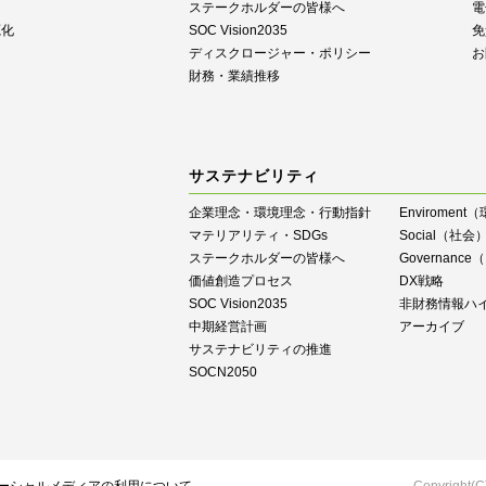
ステークホルダーの皆様へ
電
源化
SOC Vision2035
免
ディスクロージャー・ポリシー
お
財務・業績推移
サステナビリティ
企業理念・環境理念・行動指針
Enviroment
マテリアリティ・SDGs
Social（社会
ステークホルダーの皆様へ
Governan
価値創造プロセス
DX戦略
SOC Vision2035
⾮財務情報ハ
中期経営計画
アーカイブ
サステナビリティの推進
SOCN2050
Copyright