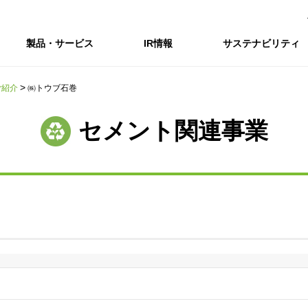
製品・サービス
IR情報
サステナビリティ
ご紹介
㈱トウブ石巻
会社情報トップ
IR情報トップ
サステナビリティトップ
採用情報
セメント関連事業
会社概要
IRニュース
企業理念・環境理念・行動指針
新卒採用サイト（全国勤務コース）
コーポレートガバナンス
財務・業績推移
Enviroment（
キャ
事業紹介・研究開発
統合報告書
マテリアリティ・SDGs
インターンシップ（全国勤務コース）
コンプライアンス
IR資料室
Social（社会）
アル
組織図
ステークホルダーの皆様へ
ステークホルダーの皆様へ
高校生採用サイト（地域限定勤務コース）
リスクマネジメント
株式・格付情報
Governance
沿革
SOC Vision2035
価値創造プロセス
役員情報
電子公告
DX戦略
ディスクロージャー・ポリシー
SOC Vision2035
非財務情報ハイ
中期経営計画
アーカイブ
サステナビリティの推進
SOCN2050