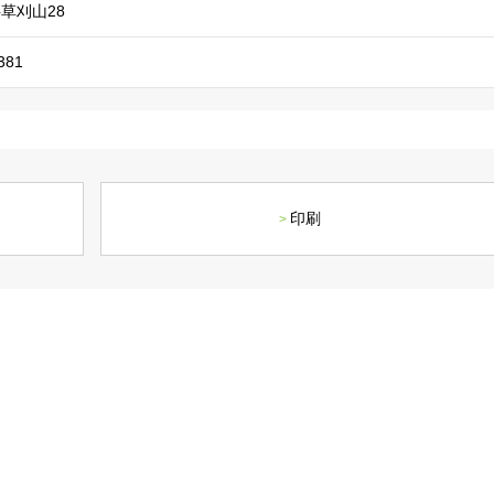
社長メッセージ
企業理念・環境理念・
草刈山28
381
印刷