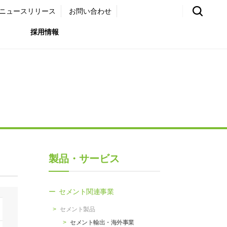
ニュースリリース
お問い合わせ
採用情報
環境）
リア採用サイト
国内外事業拠点
免責・注意事項
ムナイ採用サイト
グループ会社一覧
お問い合わせ
（ガバナンス）
購買情報
製品・サービス
ライト
セメント関連事業
セメント製品
セメント輸出・海外事業