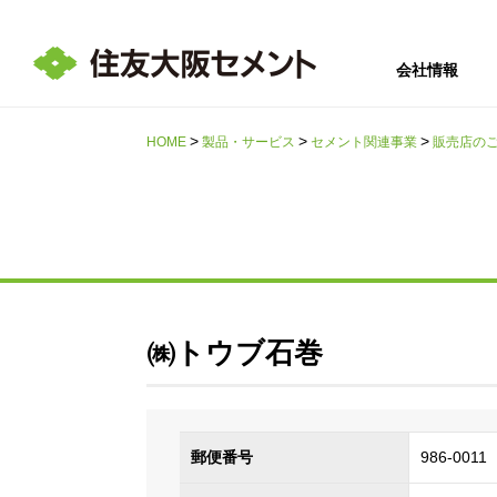
会社情報
HOME
製品・サービス
セメント関連事業
販売店の
サステナビリテ
会社情報
採用情報
IR情報
ィ
㈱トウブ石巻
郵便番号
986-0011