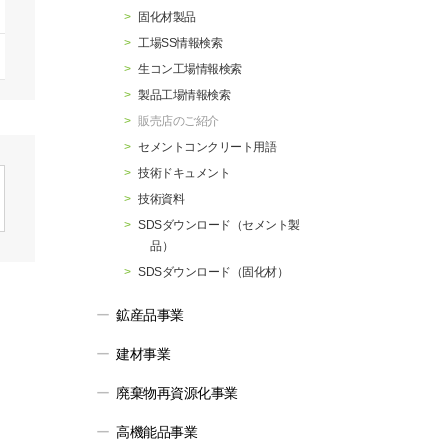
行動指針
マテリアリティ・SDGs
固化材製品
工場SS情報検索
生コン工場情報検索
製品工場情報検索
販売店のご紹介
セメントコンクリート用語
技術ドキュメント
技術資料
SDSダウンロード（セメント製
品）
SDSダウンロード（固化材）
鉱産品事業
建材事業
廃棄物再資源化事業
高機能品事業