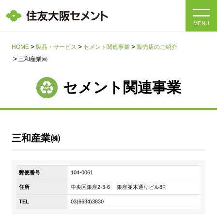
MENU
HOME
HOME
製品・サービス
セメント関連事業
販売店のご紹介
三和産業㈱
会社情報
セメント関連事業
製品・サービス
会社情報トップ
社長メッセージ
IR情報
三和産業㈱
企業理念・環境理念・行動指針
サステナビリティ
IR情報トップ
マテリアリティ・SDGs
郵便番号
104-0061
IRニュース
採用情報
サステナビリティトップ
会社概要
住所
中央区銀座2-3-6 銀座並木通りビル8F
統合報告書
企業理念・環境理念・行動指針
TEL
03(6634)3830
採用情報トップ
事業紹介・研究開発