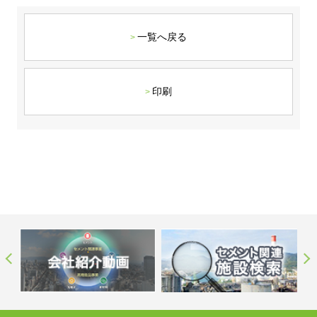
ステークホルダーの皆様へ
マテリアリティ・SDGs
新卒採用サイト（全国勤務コース）
組織図
SOC Vision2035
一覧へ戻る
ステークホルダーの皆様へ
インターンシップ（全国勤務コース）
沿革
ディスクロージャー・ポリシー
個人情報保護方針
サイト利用にあたって
価値創造プロセス
ソーシャルメディアの利用について
高校生採用サイト（地域限定勤務コース）
コーポレートガバナンス
印刷
財務・業績推移
SOC Vision2035
キャリア採用サイト
コンプライアンス
お問い合わせ
IR資料室
中期経営計画
アルムナイ採用サイト
リスクマネジメント
株式・格付情報
サステナビリティの推進
役員情報
電子公告
SOCN2050
Copyright(C) SUMITOMO OSAKA CEMENT
国内外事業拠点
Co.,Ltd. All rights reserved.
免責・注意事項
Enviroment（環境）
グループ会社一覧
お問い合わせ
Social（社会）
購買情報
Governance（ガバナンス）